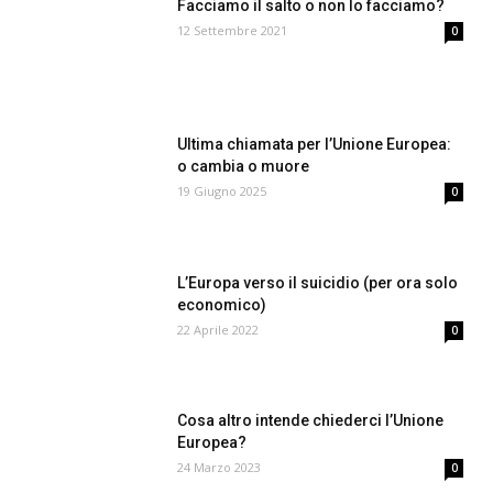
Facciamo il salto o non lo facciamo?
12 Settembre 2021
0
Ultima chiamata per l’Unione Europea:
o cambia o muore
19 Giugno 2025
0
L’Europa verso il suicidio (per ora solo
economico)
22 Aprile 2022
0
Cosa altro intende chiederci l’Unione
Europea?
24 Marzo 2023
0