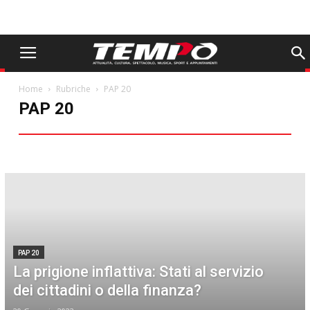
Home
Rubriche
PAP 20
PAP 20
Aldo Arbore
Animali
Avvocato
Ciak Moda
Come eravamo
Comunità in Dialogo
Dimensione Casa
Farmacista
Food
Gentilezza
I libri da non perdere
Il viaggio dei sapori
In punta di piedi
Oroscopo
PAP 20
Sentieri Minimi
storie e riflessioni dal nostro territorio
Una foresta a Carpi: 360 gradi di verde
Web & Tech
PAP 20
La prigione inflattiva: Stati al servizio
dei cittadini o della finanza?