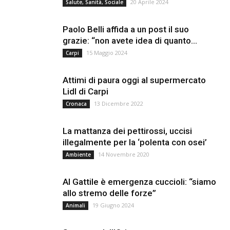
20 Aprile 2024
Salute, Sanità, Sociale
Paolo Belli affida a un post il suo
grazie: “non avete idea di quanto...
15 Maggio 2024
Carpi
Attimi di paura oggi al supermercato
Lidl di Carpi
13 Dicembre 2022
Cronaca
La mattanza dei pettirossi, uccisi
illegalmente per la ‘polenta con osei’
14 Novembre 2020
Ambiente
Al Gattile è emergenza cuccioli: “siamo
allo stremo delle forze”
19 Giugno 2024
Animali