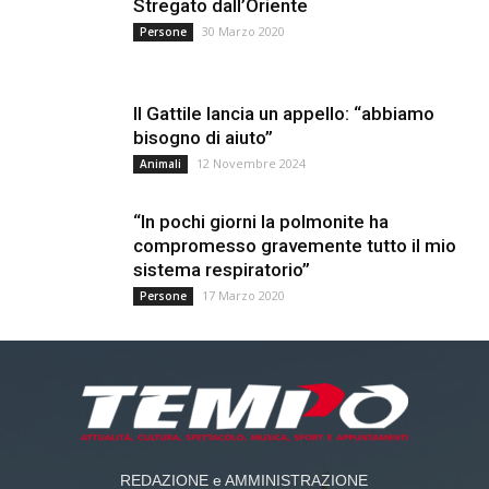
Stregato dall’Oriente
30 Marzo 2020
Persone
Il Gattile lancia un appello: “abbiamo
bisogno di aiuto”
12 Novembre 2024
Animali
“In pochi giorni la polmonite ha
compromesso gravemente tutto il mio
sistema respiratorio”
17 Marzo 2020
Persone
REDAZIONE e AMMINISTRAZIONE