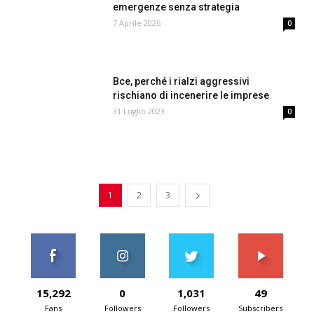
emergenze senza strategia
7 Aprile 2026
0
Bce, perché i rialzi aggressivi
rischiano di incenerire le imprese
31 Luglio 2023
0
1
2
3
15,292
0
1,031
49
Fans
Followers
Followers
Subscribers