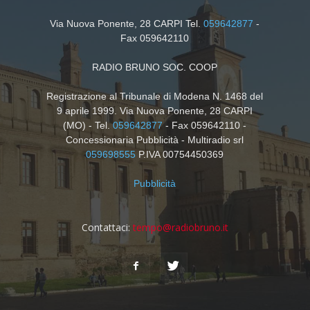
Via Nuova Ponente, 28 CARPI Tel.
059642877
-
Fax 059642110
RADIO BRUNO SOC. COOP
Registrazione al Tribunale di Modena N. 1468 del
9 aprile 1999. Via Nuova Ponente, 28 CARPI
(MO) - Tel.
059642877
- Fax 059642110 -
Concessionaria Pubblicità - Multiradio srl
059698555
P.IVA 00754450369
Pubblicità
Contattaci:
tempo@radiobruno.it