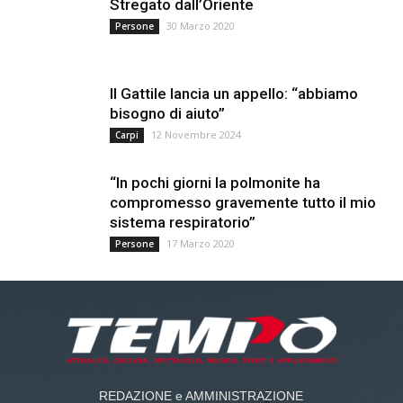
Stregato dall’Oriente
30 Marzo 2020
Persone
Il Gattile lancia un appello: “abbiamo
bisogno di aiuto”
12 Novembre 2024
Carpi
“In pochi giorni la polmonite ha
compromesso gravemente tutto il mio
sistema respiratorio”
17 Marzo 2020
Persone
REDAZIONE e AMMINISTRAZIONE