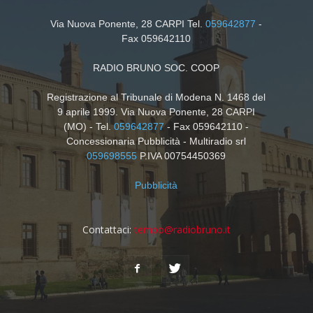
Via Nuova Ponente, 28 CARPI Tel.
059642877
-
Fax 059642110
RADIO BRUNO SOC. COOP
Registrazione al Tribunale di Modena N. 1468 del
9 aprile 1999. Via Nuova Ponente, 28 CARPI
(MO) - Tel.
059642877
- Fax 059642110 -
Concessionaria Pubblicità - Multiradio srl
059698555
P.IVA 00754450369
Pubblicità
Contattaci:
tempo@radiobruno.it