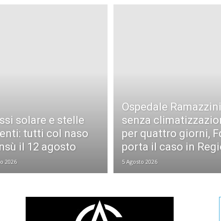
Ospedale Ramazzin
ssi solare e stelle
senza climatizzazio
nti: tutti col naso
per quattro giorni, F
insù il 12 agosto
porta il caso in Reg
to 2026
5 Agosto 2026