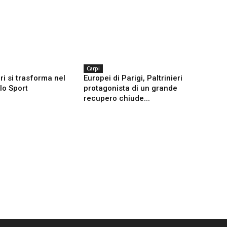
Carpi
ri si trasforma nel
Europei di Parigi, Paltrinieri
llo Sport
protagonista di un grande
recupero chiude...