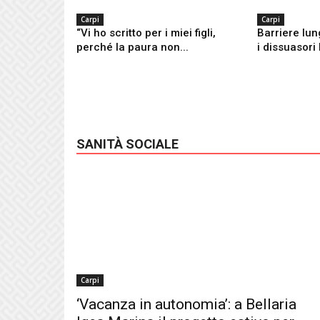
Carpi
Carpi
“Vi ho scritto per i miei figli,
Barriere lung
perché la paura non...
i dissuasori 
SANITÀ SOCIALE
Carpi
‘Vacanza in autonomia’: a Bellaria