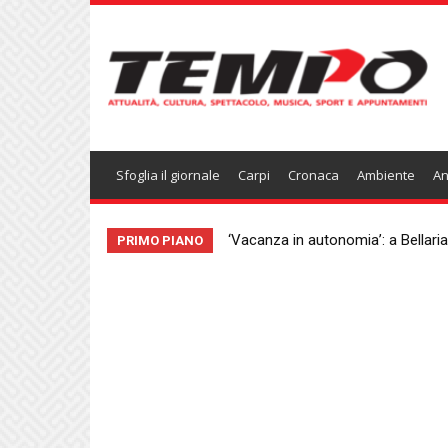
Temponews
Sfoglia il giornale
Carpi
Cronaca
Ambiente
An
‘Vacanza in autonomia’: a Bellaria
PRIMO PIANO