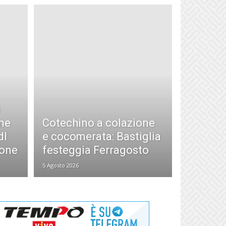
i
ne
Cotechino a colazione
dI
e cocomerata: Bastiglia
ione
festeggia Ferragosto
5 Agosto 2026