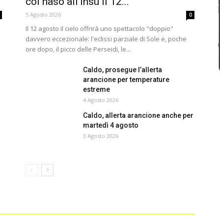
col naso all’insù il 12...
5 Agosto 2026
0
Il 12 agosto il cielo offrirà uno spettacolo "doppio"
davvero eccezionale: l'eclissi parziale di Sole e, poche
ore dopo, il picco delle Perseidi, le...
Caldo, prosegue l’allerta
arancione per temperature
estreme
4 Agosto 2026
Caldo, allerta arancione anche per
martedì 4 agosto
3 Agosto 2026