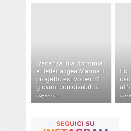
‘Vacanza in autonomia’:
a Bellaria Igea Marina il
Ecli
progetto estivo per 31
cade
giovani con disabilità
all’
6 Agosto 2026
5 Agos