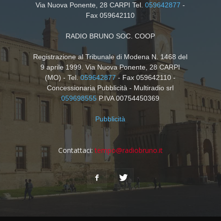
Via Nuova Ponente, 28 CARPI Tel.
059642877
-
Fax 059642110
RADIO BRUNO SOC. COOP
Registrazione al Tribunale di Modena N. 1468 del
9 aprile 1999. Via Nuova Ponente, 28 CARPI
(MO) - Tel.
059642877
- Fax 059642110 -
Concessionaria Pubblicità - Multiradio srl
059698555
P.IVA 00754450369
Pubblicità
Contattaci:
tempo@radiobruno.it