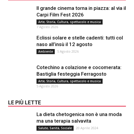
Il grande cinema torna in piazza: al via il
Carpi Film Fest 2026
Arte, Storia, Cultura, spettacolo e musica
7 Agosto 2026
Eclissi solare e stelle cadenti: tutti col
naso all’insù il 12 agosto
5 Agosto 2026
Ambiente
Cotechino a colazione e cocomerata:
Bastiglia festeggia Ferragosto
Arte, Storia, Cultura, spettacolo e musica
5 Agosto 2026
LE PIÙ LETTE
La dieta chetogenica non è una moda
ma una terapia salvavita
20 Aprile 2024
Salute, Sanità, Sociale