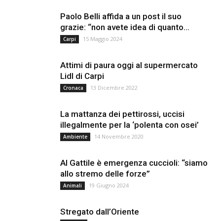
Paolo Belli affida a un post il suo
grazie: “non avete idea di quanto...
15 Maggio 2024
Carpi
Attimi di paura oggi al supermercato
Lidl di Carpi
13 Dicembre 2022
Cronaca
La mattanza dei pettirossi, uccisi
illegalmente per la ‘polenta con osei’
14 Novembre 2020
Ambiente
Al Gattile è emergenza cuccioli: “siamo
allo stremo delle forze”
19 Giugno 2024
Animali
Stregato dall’Oriente