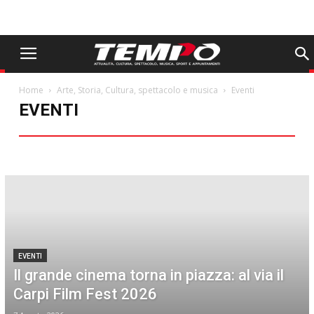
Home
Arte, Storia, Cultura, spettacolo e musica
Eventi
EVENTI
Eventi
EVENTI
Il grande cinema torna in piazza: al via il
Carpi Film Fest 2026