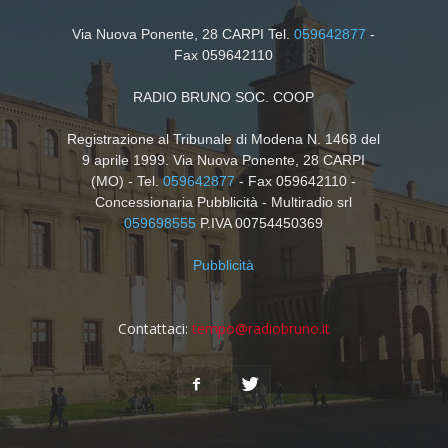
Via Nuova Ponente, 28 CARPI Tel.
059642877
-
Fax 059642110
RADIO BRUNO SOC. COOP
Registrazione al Tribunale di Modena N. 1468 del
9 aprile 1999. Via Nuova Ponente, 28 CARPI
(MO) - Tel.
059642877
- Fax 059642110 -
Concessionaria Pubblicità - Multiradio srl
059698555
P.IVA 00754450369
Pubblicità
Contattaci:
tempo@radiobruno.it