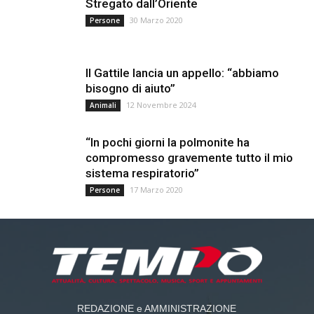
Stregato dall’Oriente
30 Marzo 2020
Persone
Il Gattile lancia un appello: “abbiamo
bisogno di aiuto”
12 Novembre 2024
Animali
“In pochi giorni la polmonite ha
compromesso gravemente tutto il mio
sistema respiratorio”
17 Marzo 2020
Persone
REDAZIONE e AMMINISTRAZIONE