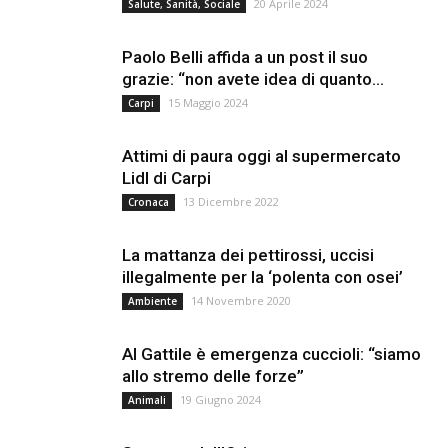
20 Aprile 2024
Salute, Sanità, Sociale
Paolo Belli affida a un post il suo
grazie: “non avete idea di quanto...
15 Maggio 2024
Carpi
Attimi di paura oggi al supermercato
Lidl di Carpi
13 Dicembre 2022
Cronaca
La mattanza dei pettirossi, uccisi
illegalmente per la ‘polenta con osei’
14 Novembre 2020
Ambiente
Al Gattile è emergenza cuccioli: “siamo
allo stremo delle forze”
19 Giugno 2024
Animali