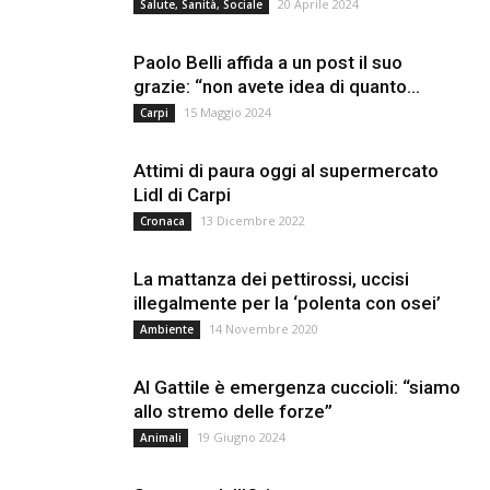
20 Aprile 2024
Salute, Sanità, Sociale
Paolo Belli affida a un post il suo
grazie: “non avete idea di quanto...
15 Maggio 2024
Carpi
Attimi di paura oggi al supermercato
Lidl di Carpi
13 Dicembre 2022
Cronaca
La mattanza dei pettirossi, uccisi
illegalmente per la ‘polenta con osei’
14 Novembre 2020
Ambiente
Al Gattile è emergenza cuccioli: “siamo
allo stremo delle forze”
19 Giugno 2024
Animali