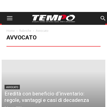
Home
Rubriche
Avvocato
AVVOCATO
Aldo Arbore
Animali
Avvocato
Ciak Moda
Come eravamo
Comunità in Dialogo
Dimensione Casa
Farmacista
Food
Gentilezza
I libri da non perdere
Il viaggio dei sapori
In punta di piedi
Oroscopo
PAP 20
Sentieri Minimi
storie e riflessioni dal nostro territorio
Una foresta a Carpi: 360 gradi di verde
Web & Tech
AVVOCATO
Eredità con beneficio d’inventario:
regole, vantaggi e casi di decadenza