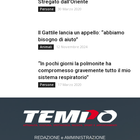
Stregato dall’Oriente
30 Marzo 2020
Persone
Il Gattile lancia un appello: “abbiamo
bisogno di aiuto”
12 Novembre 2024
Animali
“In pochi giorni la polmonite ha
compromesso gravemente tutto il mio
sistema respiratorio”
17 Marzo 2020
Persone
REDAZIONE e AMMINISTRAZIONE