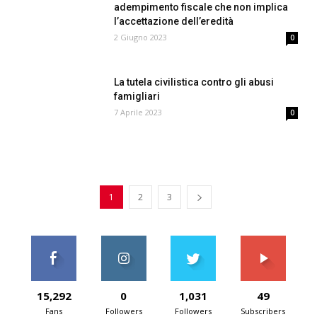
adempimento fiscale che non implica
l’accettazione dell’eredità
2 Giugno 2023
0
La tutela civilistica contro gli abusi
famigliari
7 Aprile 2023
0
1
2
3
15,292
0
1,031
49
Fans
Followers
Followers
Subscribers