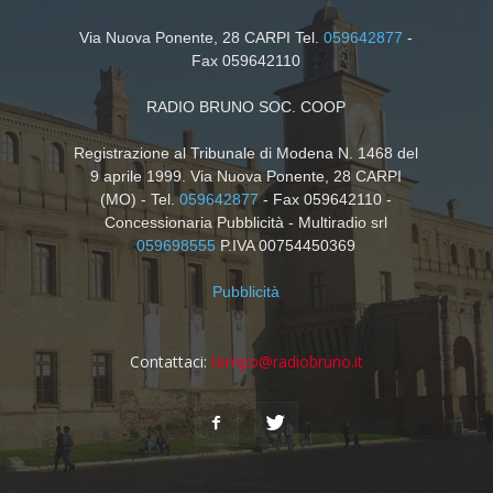
Via Nuova Ponente, 28 CARPI Tel.
059642877
-
Fax 059642110
RADIO BRUNO SOC. COOP
Registrazione al Tribunale di Modena N. 1468 del
9 aprile 1999. Via Nuova Ponente, 28 CARPI
(MO) - Tel.
059642877
- Fax 059642110 -
Concessionaria Pubblicità - Multiradio srl
059698555
P.IVA 00754450369
Pubblicità
Contattaci:
tempo@radiobruno.it