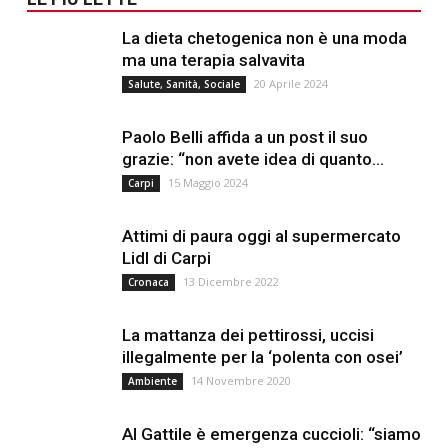
La dieta chetogenica non è una moda
ma una terapia salvavita
20 Aprile 2024
Salute, Sanità, Sociale
Paolo Belli affida a un post il suo
grazie: “non avete idea di quanto...
15 Maggio 2024
Carpi
Attimi di paura oggi al supermercato
Lidl di Carpi
13 Dicembre 2022
Cronaca
La mattanza dei pettirossi, uccisi
illegalmente per la ‘polenta con osei’
14 Novembre 2020
Ambiente
Al Gattile è emergenza cuccioli: “siamo