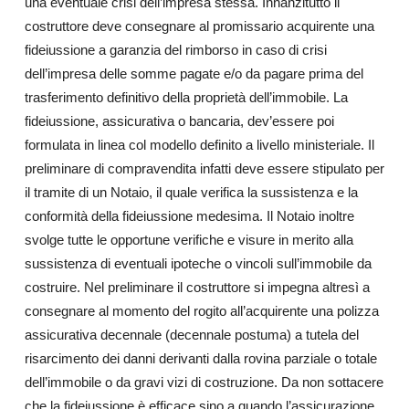
una eventuale crisi dell’impresa stessa. Innanzitutto il
costruttore deve consegnare al promissario acquirente una
fideiussione a garanzia del rimborso in caso di crisi
dell’impresa delle somme pagate e/o da pagare prima del
trasferimento definitivo della proprietà dell’immobile. La
fideiussione, assicurativa o bancaria, dev’essere poi
formulata in linea col modello definito a livello ministeriale. Il
preliminare di compravendita infatti deve essere stipulato per
il tramite di un Notaio, il quale verifica la sussistenza e la
conformità della fideiussione medesima. Il Notaio inoltre
svolge tutte le opportune verifiche e visure in merito alla
sussistenza di eventuali ipoteche o vincoli sull’immobile da
costruire. Nel preliminare il costruttore si impegna altresì a
consegnare al momento del rogito all’acquirente una polizza
assicurativa decennale (decennale postuma) a tutela del
risarcimento dei danni derivanti dalla rovina parziale o totale
dell’immobile o da gravi vizi di costruzione. Da non sottacere
che la fideiussione è efficace sino a quando l’assicurazione