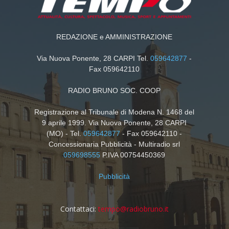
REDAZIONE e AMMINISTRAZIONE
Via Nuova Ponente, 28 CARPI Tel.
059642877
-
Fax 059642110
RADIO BRUNO SOC. COOP
Registrazione al Tribunale di Modena N. 1468 del
9 aprile 1999. Via Nuova Ponente, 28 CARPI
(MO) - Tel.
059642877
- Fax 059642110 -
Concessionaria Pubblicità - Multiradio srl
059698555
P.IVA 00754450369
Pubblicità
Contattaci:
tempo@radiobruno.it