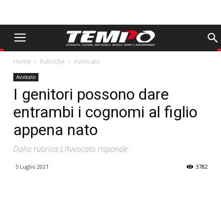
Home
Rubriche
Avvocato
Avvocato
I genitori possono dare
entrambi i cognomi al figlio
appena nato
Dalla rubrica L’Avvocato risponde.
5 Luglio 2021
3782