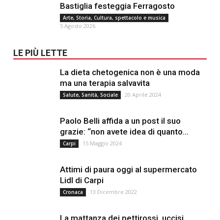
Bastiglia festeggia Ferragosto
Arte, Storia, Cultura, spettacolo e musica
5 Agosto 2026
LE PIÙ LETTE
La dieta chetogenica non è una moda
ma una terapia salvavita
20 Aprile 2024
Salute, Sanità, Sociale
Paolo Belli affida a un post il suo
grazie: “non avete idea di quanto...
15 Maggio 2024
Carpi
Attimi di paura oggi al supermercato
Lidl di Carpi
13 Dicembre 2022
Cronaca
La mattanza dei pettirossi, uccisi