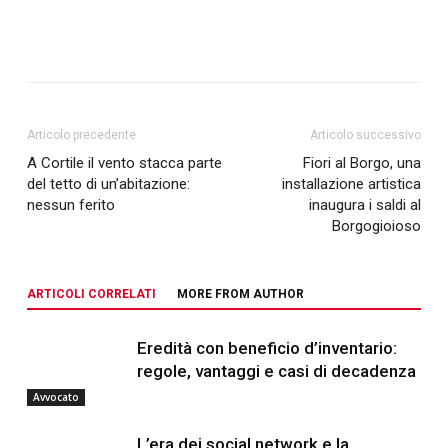
Articolo precedente
Articolo successivo
A Cortile il vento stacca parte
Fiori al Borgo, una
del tetto di un’abitazione:
installazione artistica
nessun ferito
inaugura i saldi al
Borgogioioso
ARTICOLI CORRELATI
MORE FROM AUTHOR
Eredità con beneficio d’inventario:
regole, vantaggi e casi di decadenza
Avvocato
L’era dei social network e la