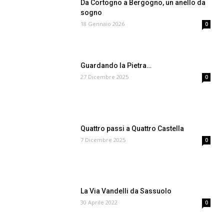
Da Cortogno a Bergogno, un anello da
sogno
18 Gennaio 2026
0
Guardando la Pietra…
27 Dicembre 2025
0
Quattro passi a Quattro Castella
7 Dicembre 2025
0
La Via Vandelli da Sassuolo
30 Aprile 2022
0