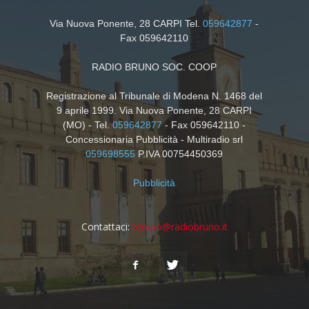
Via Nuova Ponente, 28 CARPI Tel.
059642877
-
Fax 059642110
RADIO BRUNO SOC. COOP
Registrazione al Tribunale di Modena N. 1468 del
9 aprile 1999. Via Nuova Ponente, 28 CARPI
(MO) - Tel.
059642877
- Fax 059642110 -
Concessionaria Pubblicità - Multiradio srl
059698555
P.IVA 00754450369
Pubblicità
Contattaci:
tempo@radiobruno.it