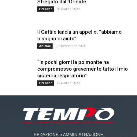
Stregato dall’Oriente
30 Marzo 2020
Persone
Il Gattile lancia un appello: “abbiamo
bisogno di aiuto”
12 Novembre 2024
Animali
“In pochi giorni la polmonite ha
compromesso gravemente tutto il mio
sistema respiratorio”
17 Marzo 2020
Persone
REDAZIONE e AMMINISTRAZIONE