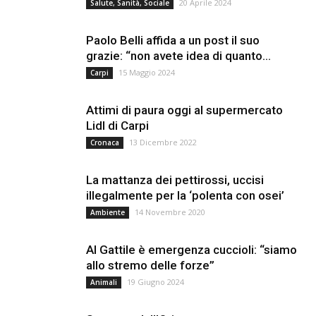
20 Aprile 2024
Salute, Sanità, Sociale
Paolo Belli affida a un post il suo
grazie: “non avete idea di quanto...
15 Maggio 2024
Carpi
Attimi di paura oggi al supermercato
Lidl di Carpi
13 Dicembre 2022
Cronaca
La mattanza dei pettirossi, uccisi
illegalmente per la ‘polenta con osei’
14 Novembre 2020
Ambiente
Al Gattile è emergenza cuccioli: “siamo
allo stremo delle forze”
19 Giugno 2024
Animali