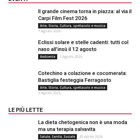
Il grande cinema torna in piazza: al via il
Carpi Film Fest 2026
Arte, Storia, Cultura, spettacolo e musica
7 Agosto 2026
Eclissi solare e stelle cadenti: tutti col
naso all’insù il 12 agosto
5 Agosto 2026
Ambiente
Cotechino a colazione e cocomerata:
Bastiglia festeggia Ferragosto
Arte, Storia, Cultura, spettacolo e musica
5 Agosto 2026
LE PIÙ LETTE
La dieta chetogenica non è una moda
ma una terapia salvavita
20 Aprile 2024
Salute, Sanità, Sociale