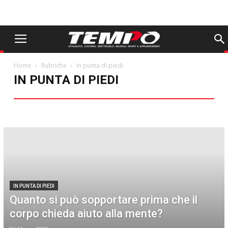
Home
Rubriche
In punta di piedi
IN PUNTA DI PIEDI
Aldo Arbore
Animali
Avvocato
Ciak Moda
Come eravamo
Comunità in Dialogo
Dimensione Casa
Farmacista
Food
Gentilezza
I libri da non perdere
Il viaggio dei sapori
In punta di piedi
Oroscopo
PAP 20
Sentieri Minimi
storie e riflessioni dal nostro territorio
Una foresta a Carpi: 360 gradi di verde
Web & Tech
IN PUNTA DI PIEDI
Quanto si può sopportare prima che il
corpo chieda aiuto alla mente?