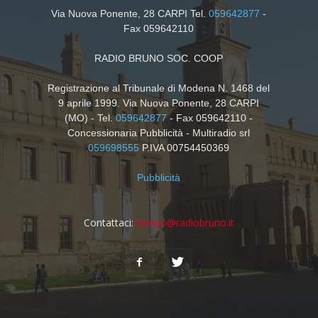
Via Nuova Ponente, 28 CARPI Tel.
059642877
-
Fax 059642110
RADIO BRUNO SOC. COOP
Registrazione al Tribunale di Modena N. 1468 del
9 aprile 1999. Via Nuova Ponente, 28 CARPI
(MO) - Tel.
059642877
- Fax 059642110 -
Concessionaria Pubblicità - Multiradio srl
059698555
P.IVA 00754450369
Pubblicità
Contattaci:
tempo@radiobruno.it