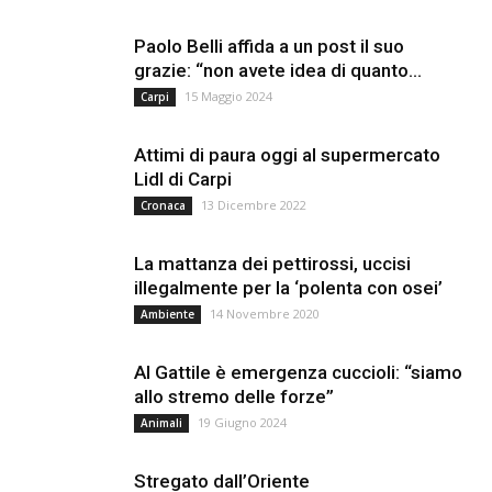
Paolo Belli affida a un post il suo
grazie: “non avete idea di quanto...
15 Maggio 2024
Carpi
Attimi di paura oggi al supermercato
Lidl di Carpi
13 Dicembre 2022
Cronaca
La mattanza dei pettirossi, uccisi
illegalmente per la ‘polenta con osei’
14 Novembre 2020
Ambiente
Al Gattile è emergenza cuccioli: “siamo
allo stremo delle forze”
19 Giugno 2024
Animali
Stregato dall’Oriente