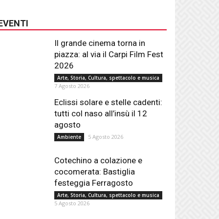
EVENTI
Il grande cinema torna in
piazza: al via il Carpi Film Fest
2026
Arte, Storia, Cultura, spettacolo e musica
7 Agosto 2026
Eclissi solare e stelle cadenti:
tutti col naso all’insù il 12
agosto
5 Agosto 2026
Ambiente
Cotechino a colazione e
cocomerata: Bastiglia
festeggia Ferragosto
Arte, Storia, Cultura, spettacolo e musica
5 Agosto 2026