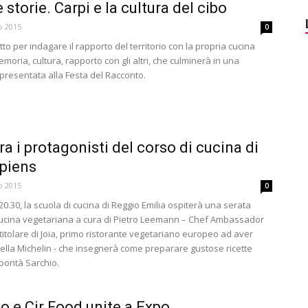
storie. Carpi e la cultura del cibo
o 2015
0
tto per indagare il rapporto del territorio con la propria cucina
oria, cultura, rapporto con gli altri, che culminerà in una
presentata alla Festa del Racconto.
ra i protagonisti del corso di cucina di
piens
o 2015
0
e 20.30, la scuola di cucina di Reggio Emilia ospiterà una serata
cucina vegetariana a cura di Pietro Leemann – Chef Ambassador
titolare di Joia, primo ristorante vegetariano europeo ad aver
tella Michelin - che insegnerà come preparare gustose ricette
o bontà Sarchio.
o e Cir Food unite a Expo