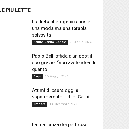
LE PIÙ LETTE
La dieta chetogenica non è
una moda ma una terapia
salvavita
20 Aprile 2024
Salute, Sanità, Sociale
Paolo Belli affida a un post il
suo grazie: “non avete idea di
quanto...
15 Maggio 2024
Carpi
Attimi di paura oggi al
supermercato Lidl di Carpi
13 Dicembre 2022
Cronaca
La mattanza dei pettirossi,