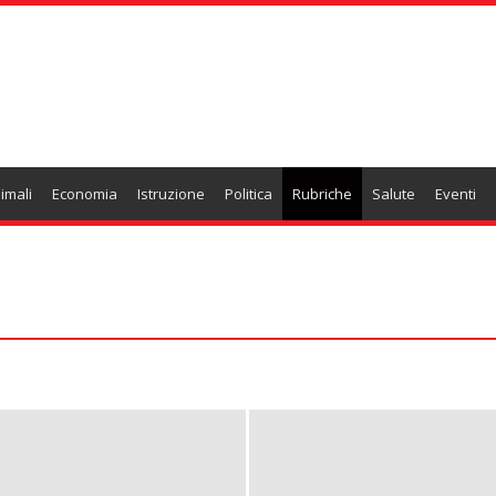
imali
Economia
Istruzione
Politica
Rubriche
Salute
Eventi
eravamo
Comunità in Dialogo
Dimensione Casa
Farmacista
 sapori
In punta di piedi
Oroscopo
PAP 20
Sentieri Minimi
 360 gradi di verde
Web & Tech