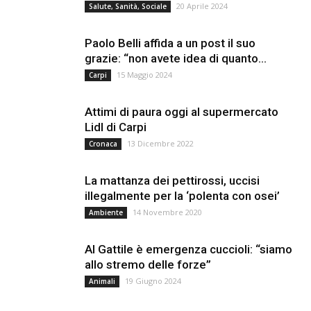
20 Aprile 2024
Salute, Sanità, Sociale
Paolo Belli affida a un post il suo
grazie: “non avete idea di quanto...
15 Maggio 2024
Carpi
Attimi di paura oggi al supermercato
Lidl di Carpi
13 Dicembre 2022
Cronaca
La mattanza dei pettirossi, uccisi
illegalmente per la ‘polenta con osei’
14 Novembre 2020
Ambiente
Al Gattile è emergenza cuccioli: “siamo
allo stremo delle forze”
19 Giugno 2024
Animali