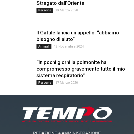
Stregato dall’Oriente
30 Marzo 2020
Persone
Il Gattile lancia un appello: “abbiamo
bisogno di aiuto”
12 Novembre 2024
Animali
“In pochi giorni la polmonite ha
compromesso gravemente tutto il mio
sistema respiratorio”
17 Marzo 2020
Persone
REDAZIONE e AMMINISTRAZIONE