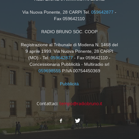
Via Nuova Ponente, 28 CARPI Tel.
059642877
-
Fax 059642110
RADIO BRUNO SOC. COOP
Registrazione al Tribunale di Modena N. 1468 del
9 aprile 1999. Via Nuova Ponente, 28 CARPI
(MO) - Tel.
059642877
- Fax 059642110 -
Concessionaria Pubblicità - Multiradio srl
059698555
P.IVA 00754450369
Pubblicità
Contattaci:
tempo@radiobruno.it