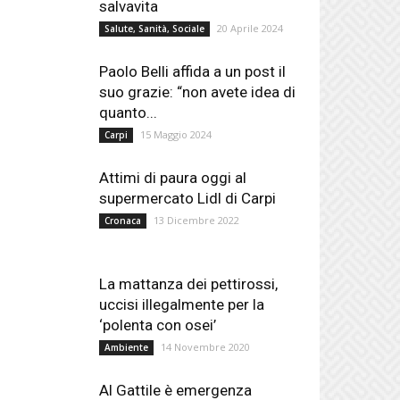
salvavita
20 Aprile 2024
Salute, Sanità, Sociale
Paolo Belli affida a un post il
suo grazie: “non avete idea di
quanto...
15 Maggio 2024
Carpi
Attimi di paura oggi al
supermercato Lidl di Carpi
13 Dicembre 2022
Cronaca
La mattanza dei pettirossi,
uccisi illegalmente per la
‘polenta con osei’
14 Novembre 2020
Ambiente
Al Gattile è emergenza