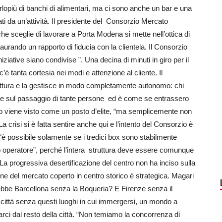
perlopiù di banchi di alimentari, ma ci sono anche un bar e una
ati da un’attività. Il presidente del Consorzio Mercato
che sceglie di lavorare a Porta Modena si mette nell’ottica di
staurando un rapporto di fiducia con la clientela. Il Consorzio
iziative siano condivise ”. Una decina di minuti in giro per il
c’è tanta cortesia nei modi e attenzione al cliente. Il
ruttura e la gestisce in modo completamente autonomo: chi
ntare sul passaggio di tante persone ed è come se entrassero
ppo viene visto come un posto d’elite, “ma semplicemente non
a crisi si è fatta sentire anche qui e l’intento del Consorzio è
 “è possibile solamente se i tredici box sono stabilmente
lo operatore”, perché l’intera struttura deve essere comunque
La progressiva desertificazione del centro non ha inciso sulla
ione del mercato coperto in centro storico è strategica. Magari
bbe Barcellona senza la Boqueria? E Firenze senza il
ittà senza questi luoghi in cui immergersi, un mondo a
rci dal resto della città. “Non temiamo la concorrenza di