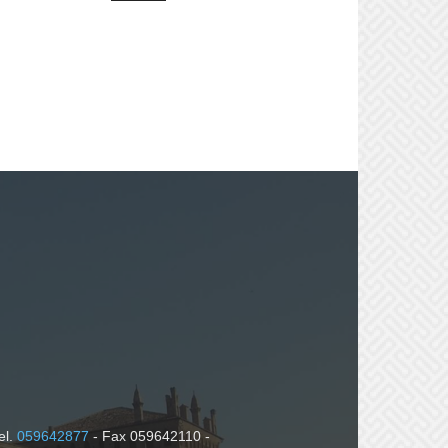
el.
059642877
- Fax 059642110 -