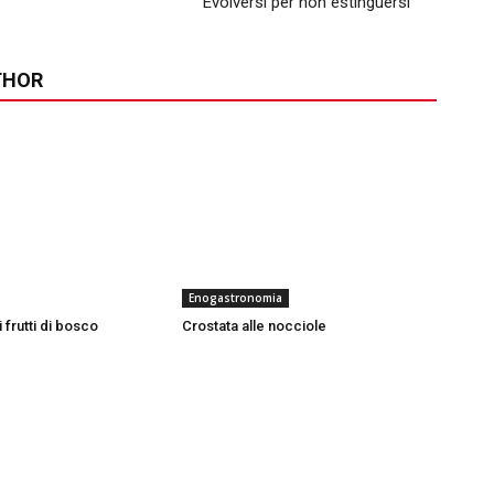
Evolversi per non estinguersi
THOR
Enogastronomia
frutti di bosco
Crostata alle nocciole