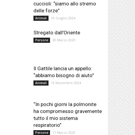
cuccioli: “siamo allo stremo
delle forze”
19 Giugno 2024
Animali
Stregato dall’Oriente
30 Marzo 2020
Persone
Il Gattile lancia un appello:
“abbiamo bisogno di aiuto”
12 Novembre 2024
Animali
“In pochi giorni la polmonite
ha compromesso gravemente
tutto il mio sistema
respiratorio”
17 Marzo 2020
Persone