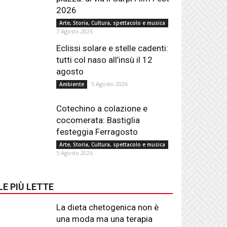
2026
Arte, Storia, Cultura, spettacolo e musica
7 Agosto 2026
Eclissi solare e stelle cadenti:
tutti col naso all’insù il 12
agosto
5 Agosto 2026
Ambiente
Cotechino a colazione e
cocomerata: Bastiglia
festeggia Ferragosto
Arte, Storia, Cultura, spettacolo e musica
5 Agosto 2026
LE PIÙ LETTE
La dieta chetogenica non è
una moda ma una terapia