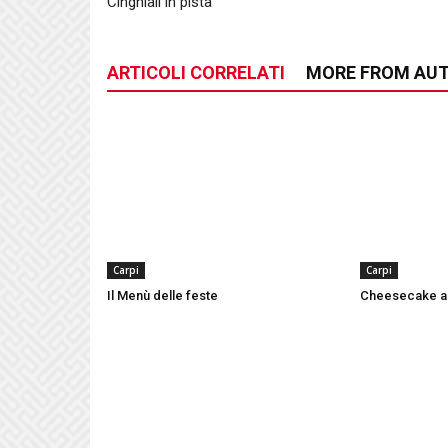
Cinghiali in pista
ARTICOLI CORRELATI
MORE FROM AU
Carpi
Carpi
Il Menù delle feste
Cheesecake ai 