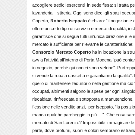
accogliere tredici esercenti in sede fissa: si tratta 
lavanderia – stireria. Oggi sono dieci gli spazi occup
Coperto,
Roberto Iseppato
è chiaro: “il negoziante 
offrire un certo tipo di servizio e merce di qualità, in
garantisce che si segua tutti un’unica direzione e le in
mercato è sufficiente per rilevarne le caratteristiche: 
Consorzio Mercato Coperto
ha in locazione la st
avvia l’attività all’interno di Porta Modena “può co
in negozio, perché qui non ci sono vetrine”. Purtro
si vende la roba a cassetta e garantiamo la qualità”. L
quello di mantenere l’equilibrio nella gestione ma ciò
occupati, altrimenti salgono le spese per ogni singo
riscaldata, rinfrescata e sottoposta a manutenzione. 
flessione nelle vendite anzi, per Iseppato, “la posiz
manca qualche parcheggio in più …”. Che cosa sare
mercato di San Lorenzo? Impossibile immaginare le c
parte, dove profumi, suoni e colori sembrano estrania