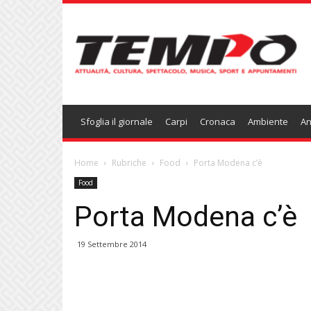
Temponews
Sfoglia il giornale
Carpi
Cronaca
Ambiente
An
Home
Rubriche
Food
Porta Modena c’è
Food
Porta Modena c’è
19 Settembre 2014