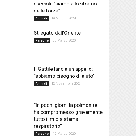
cuccioli: “siamo allo stremo
delle forze”
19 Giugno 2024
Animali
Stregato dall’Oriente
30 Marzo 2020
Persone
Il Gattile lancia un appello:
“abbiamo bisogno di aiuto”
12 Novembre 2024
Animali
“In pochi giorni la polmonite
ha compromesso gravemente
tutto il mio sistema
respiratorio”
17 Marzo 2020
Persone