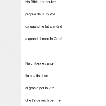
Na Bìbia per sculter,
propria da la To Vos,
da quand t’e fat al mònd
a quand t’I mort in Cros!
Na chitara e canter
fin a la fin di dè
al grasie per la vìta ,
che t’e de anch per mè!