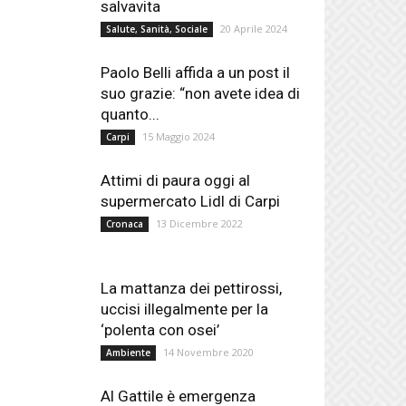
salvavita
20 Aprile 2024
Salute, Sanità, Sociale
Paolo Belli affida a un post il
suo grazie: “non avete idea di
quanto...
15 Maggio 2024
Carpi
Attimi di paura oggi al
supermercato Lidl di Carpi
13 Dicembre 2022
Cronaca
La mattanza dei pettirossi,
uccisi illegalmente per la
‘polenta con osei’
14 Novembre 2020
Ambiente
Al Gattile è emergenza