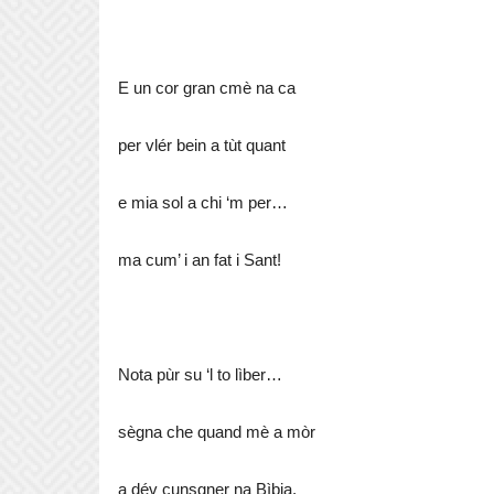
E un cor gran cmè na ca
per vlér bein a tùt quant
e mia sol a chi ‘m per…
ma cum’ i an fat i Sant!
Nota pùr su ‘l to lìber…
sègna che quand mè a mòr
a dév cunsgner na Bìbia,