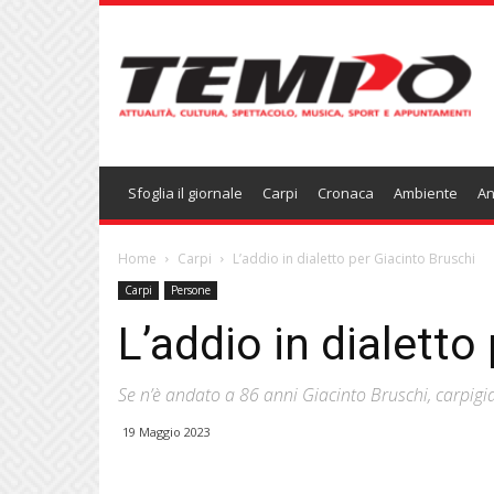
Temponews
Sfoglia il giornale
Carpi
Cronaca
Ambiente
An
Home
Carpi
L’addio in dialetto per Giacinto Bruschi
Carpi
Persone
L’addio in dialetto
Se n’è andato a 86 anni Giacinto Bruschi, carpigia
19 Maggio 2023