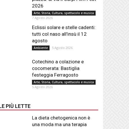
2026
Arte, Storia, Cultura, spettacolo e musica
7 Agosto 2026
Eclissi solare e stelle cadenti:
tutti col naso all’insù il 12
agosto
5 Agosto 2026
Ambiente
Cotechino a colazione e
cocomerata: Bastiglia
festeggia Ferragosto
Arte, Storia, Cultura, spettacolo e musica
5 Agosto 2026
LE PIÙ LETTE
La dieta chetogenica non è
una moda ma una terapia