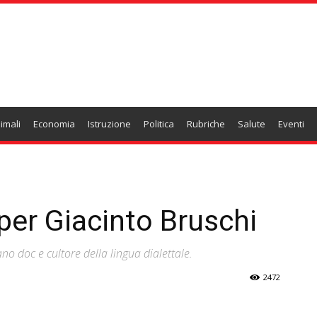
imali
Economia
Istruzione
Politica
Rubriche
Salute
Eventi
 per Giacinto Bruschi
no doc e cultore della lingua dialettale.
2472