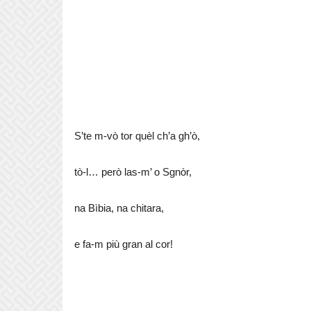
S’te m-vò tor quèl ch’a gh’ò,
tò-l… però las-m’ o Sgnòr,
na Bìbia, na chitara,
e fa-m più gran al cor!