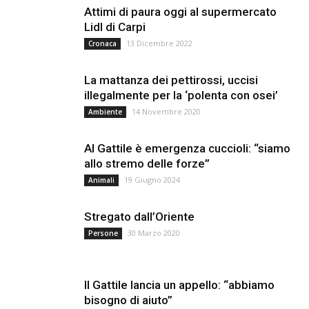
Attimi di paura oggi al supermercato
Lidl di Carpi
13 Dicembre 2022
Cronaca
La mattanza dei pettirossi, uccisi
illegalmente per la ‘polenta con osei’
14 Novembre 2020
Ambiente
Al Gattile è emergenza cuccioli: “siamo
allo stremo delle forze”
19 Giugno 2024
Animali
Stregato dall’Oriente
30 Marzo 2020
Persone
Il Gattile lancia un appello: “abbiamo
bisogno di aiuto”