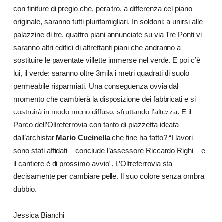
con finiture di pregio che, peraltro, a differenza del piano
originale, saranno tutti plurifamigliari. In soldoni: a unirsi alle
palazzine di tre, quattro piani annunciate su via Tre Ponti vi
saranno altri edifici di altrettanti piani che andranno a
sostituire le paventate villette immerse nel verde. E poi c’è
lui, il verde: saranno oltre 3mila i metri quadrati di suolo
permeabile risparmiati. Una conseguenza ovvia dal
momento che cambierà la disposizione dei fabbricati e si
costruirà in modo meno diffuso, sfruttando l’altezza. E il
Parco dell’Oltreferrovia con tanto di piazzetta ideata
dall’archistar
Mario Cucinella
che fine ha fatto? “I lavori
sono stati affidati – co
nclude l’assessore Riccardo Righi – e
il cantiere è di prossimo avvio”. L’Oltreferrovia sta
decisamente per cambiare pelle. Il suo colore senza ombra
dubbio.
Jessica Bianc
hi