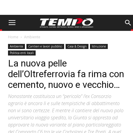
Home
Ambiente
Ambiente
Cantieri e lavori pubblici
Casa & Design
Istruzione
Politica enti locali
La nuova pelle
dell’Oltreferrovia fa rima con
cemento, nuovo e vecchio…
Nonostante costituisca un “pericolo” l’ex Consorzio
agrario è ancora lì e sulle tempistiche di abbattimento
non vi sono certezze. E mentre il cantiere del nuovo polo
universitario viaggia spedito, la Giunta si appresta ad
approvare la nuova variante al piano particolareggiato
del Comparto C6 tra le vie Corbolani e Tre Ponti. A quel