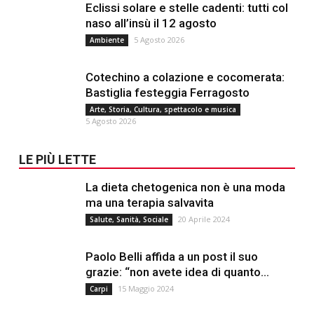
Eclissi solare e stelle cadenti: tutti col
naso all’insù il 12 agosto
5 Agosto 2026
Ambiente
Cotechino a colazione e cocomerata:
Bastiglia festeggia Ferragosto
Arte, Storia, Cultura, spettacolo e musica
5 Agosto 2026
LE PIÙ LETTE
La dieta chetogenica non è una moda
ma una terapia salvavita
20 Aprile 2024
Salute, Sanità, Sociale
Paolo Belli affida a un post il suo
grazie: “non avete idea di quanto...
15 Maggio 2024
Carpi