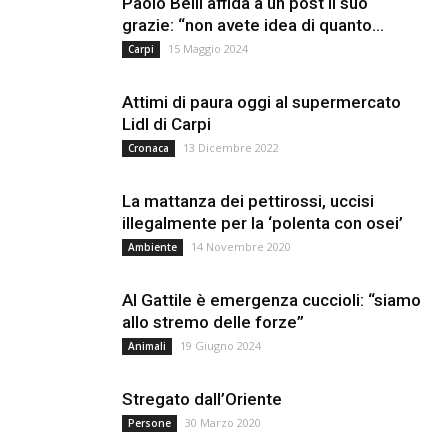
Paolo Belli affida a un post il suo
grazie: “non avete idea di quanto...
15 Maggio 2024
Carpi
Attimi di paura oggi al supermercato
Lidl di Carpi
13 Dicembre 2022
Cronaca
La mattanza dei pettirossi, uccisi
illegalmente per la ‘polenta con osei’
14 Novembre 2020
Ambiente
Al Gattile è emergenza cuccioli: “siamo
allo stremo delle forze”
19 Giugno 2024
Animali
Stregato dall’Oriente
30 Marzo 2020
Persone