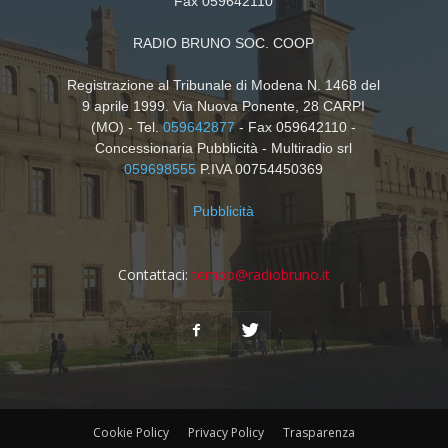
Fax 059642110
RADIO BRUNO SOC. COOP
Registrazione al Tribunale di Modena N. 1468 del
9 aprile 1999. Via Nuova Ponente, 28 CARPI
(MO) - Tel.
059642877
- Fax 059642110 -
Concessionaria Pubblicità - Multiradio srl
059698555
P.IVA 00754450369
Pubblicità
Contattaci:
tempo@radiobruno.it
Cookie Policy
Privacy Policy
Trasparenza