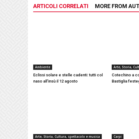
ARTICOLI CORRELATI
MORE FROM AU
Ambiente
Arte, Storia, Cu
Eclissi solare e stelle cadenti: tutti col
Cotechino a c
naso all’insù il 12 agosto
Bastiglia fest
Arte, Storia, Cultura, spettacolo e musica
Carpi