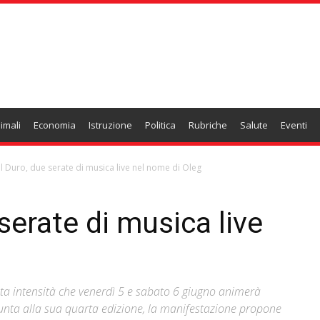
imali
Economia
Istruzione
Politica
Rubriche
Salute
Eventi
al Duro, due serate di musica live nel nome di Oleg
serate di musica live
 alta intensità che venerdì 5 e sabato 6 giugno animerà
unta alla sua quarta edizione, la manifestazione propone