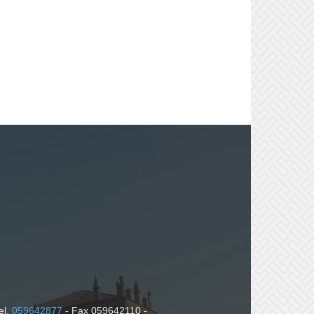
el.
059642877
- Fax 059642110 -