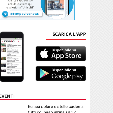
SCARICA L'APP
EVENTI
Eclissi solare e stelle cadenti:
tutti col naso all’insù il 12