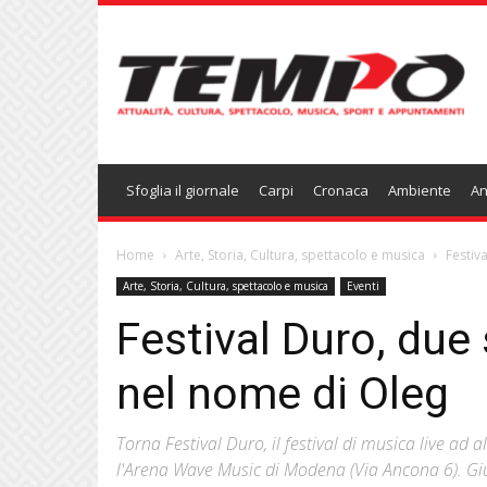
Temponews
Sfoglia il giornale
Carpi
Cronaca
Ambiente
An
Home
Arte, Storia, Cultura, spettacolo e musica
Festiv
Arte, Storia, Cultura, spettacolo e musica
Eventi
Festival Duro, due 
nel nome di Oleg
Torna Festival Duro, il festival di musica live ad
l'Arena Wave Music di Modena (Via Ancona 6). Gi