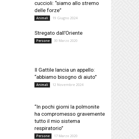
cuccioli: “siamo allo stremo
delle forze”
19 Giugno 2024
Animali
Stregato dall’Oriente
30 Marzo 2020
Persone
Il Gattile lancia un appello:
“abbiamo bisogno di aiuto”
12 Novembre 2024
Animali
“In pochi giorni la polmonite
ha compromesso gravemente
tutto il mio sistema
respiratorio”
17 Marzo 2020
Persone