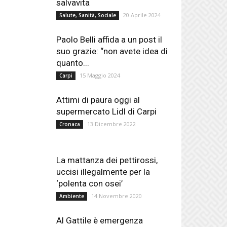
salvavita
20 Aprile 2024
Salute, Sanità, Sociale
Paolo Belli affida a un post il
suo grazie: “non avete idea di
quanto...
15 Maggio 2024
Carpi
Attimi di paura oggi al
supermercato Lidl di Carpi
13 Dicembre 2022
Cronaca
La mattanza dei pettirossi,
uccisi illegalmente per la
‘polenta con osei’
14 Novembre 2020
Ambiente
Al Gattile è emergenza