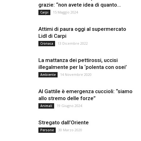
grazie: “non avete idea di quanto...
15 Maggio 2024
Carpi
Attimi di paura oggi al supermercato
Lidl di Carpi
13 Dicembre 2022
Cronaca
La mattanza dei pettirossi, uccisi
illegalmente per la ‘polenta con osei’
14 Novembre 2020
Ambiente
Al Gattile è emergenza cuccioli: “siamo
allo stremo delle forze”
19 Giugno 2024
Animali
Stregato dall’Oriente
30 Marzo 2020
Persone