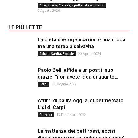
Arte, Storia, Cultura, spettacolo e musica
5 Agosto 2026
LE PIÙ LETTE
La dieta chetogenica non è una moda
ma una terapia salvavita
20 Aprile 2024
Salute, Sanità, Sociale
Paolo Belli affida a un post il suo
grazie: “non avete idea di quanto...
15 Maggio 2024
Carpi
Attimi di paura oggi al supermercato
Lidl di Carpi
13 Dicembre 2022
Cronaca
La mattanza dei pettirossi, uccisi
illegalmente per la ‘polenta con osei’