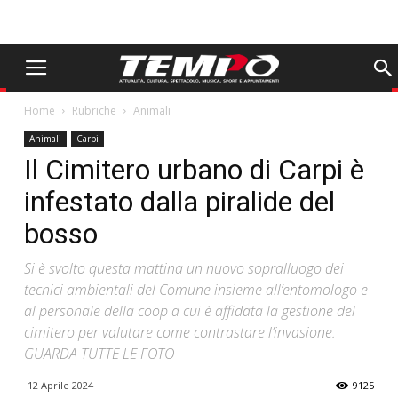
Home
Rubriche
Animali
Animali
Carpi
Il Cimitero urbano di Carpi è
infestato dalla piralide del
bosso
Si è svolto questa mattina un nuovo sopralluogo dei
tecnici ambientali del Comune insieme all’entomologo e
al personale della coop a cui è affidata la gestione del
cimitero per valutare come contrastare l’invasione.
GUARDA TUTTE LE FOTO
12 Aprile 2024
9125