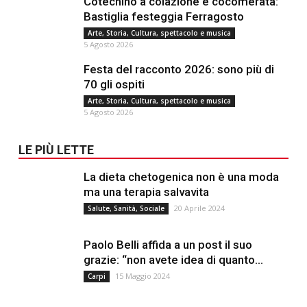
Cotechino a colazione e cocomerata:
Bastiglia festeggia Ferragosto
Arte, Storia, Cultura, spettacolo e musica
5 Agosto 2026
Festa del racconto 2026: sono più di
70 gli ospiti
Arte, Storia, Cultura, spettacolo e musica
5 Agosto 2026
LE PIÙ LETTE
La dieta chetogenica non è una moda
ma una terapia salvavita
20 Aprile 2024
Salute, Sanità, Sociale
Paolo Belli affida a un post il suo
grazie: “non avete idea di quanto...
15 Maggio 2024
Carpi