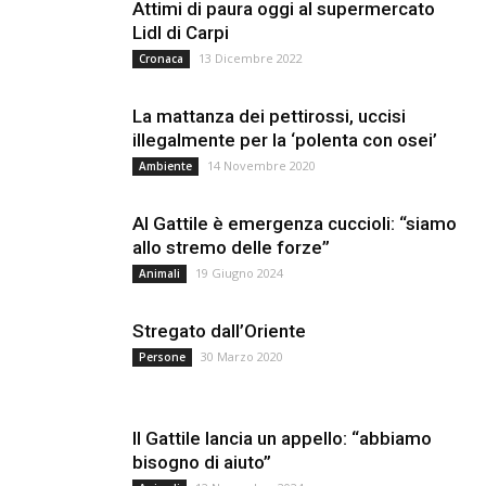
Attimi di paura oggi al supermercato
Lidl di Carpi
13 Dicembre 2022
Cronaca
La mattanza dei pettirossi, uccisi
illegalmente per la ‘polenta con osei’
14 Novembre 2020
Ambiente
Al Gattile è emergenza cuccioli: “siamo
allo stremo delle forze”
19 Giugno 2024
Animali
Stregato dall’Oriente
30 Marzo 2020
Persone
Il Gattile lancia un appello: “abbiamo
bisogno di aiuto”