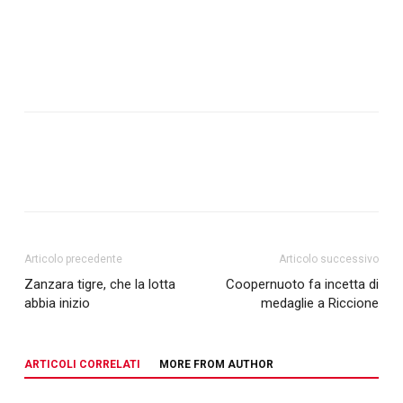
Articolo precedente
Articolo successivo
Zanzara tigre, che la lotta
Coopernuoto fa incetta di
abbia inizio
medaglie a Riccione
ARTICOLI CORRELATI
MORE FROM AUTHOR