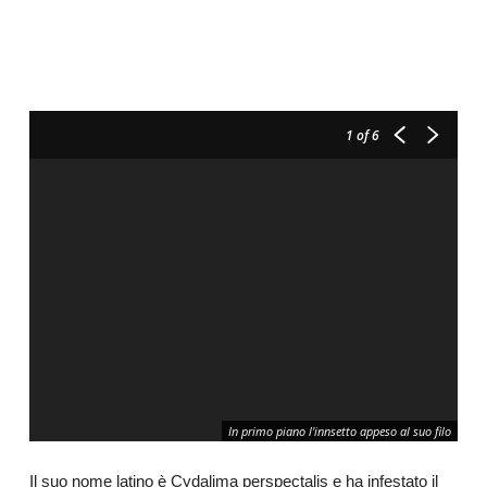
1
of 6
In primo piano l'innsetto appeso al suo filo
Il suo nome latino è Cydalima perspectalis e ha infestato il