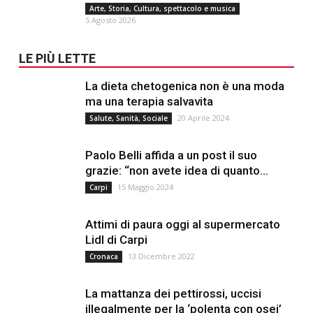
Arte, Storia, Cultura, spettacolo e musica
5 Agosto 2026
LE PIÙ LETTE
La dieta chetogenica non è una moda
ma una terapia salvavita
20 Aprile 2024
Salute, Sanità, Sociale
Paolo Belli affida a un post il suo
grazie: “non avete idea di quanto...
15 Maggio 2024
Carpi
Attimi di paura oggi al supermercato
Lidl di Carpi
13 Dicembre 2022
Cronaca
La mattanza dei pettirossi, uccisi
illegalmente per la ‘polenta con osei’