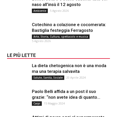
naso all’insù il 12 agosto
5 Agosto 2026
Ambiente
Cotechino a colazione e cocomerata:
Bastiglia festeggia Ferragosto
Arte, Storia, Cultura, spettacolo e musica
5 Agosto 2026
LE PIÙ LETTE
La dieta chetogenica non è una moda
ma una terapia salvavita
20 Aprile 2024
Salute, Sanità, Sociale
Paolo Belli affida a un post il suo
grazie: “non avete idea di quanto...
15 Maggio 2024
Carpi