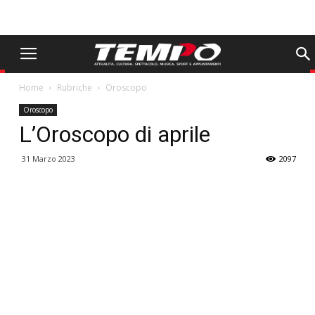
Home
Rubriche
Oroscopo
Oroscopo
L’Oroscopo di aprile
31 Marzo 2023
2097