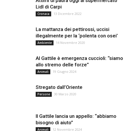
Attimi di paura oggi al supermercato
Lidl di Carpi
13 Dicembre 2022
Cronaca
La mattanza dei pettirossi, uccisi
illegalmente per la ‘polenta con osei’
14 Novembre 2020
Ambiente
Al Gattile è emergenza cuccioli: “siamo
allo stremo delle forze”
19 Giugno 2024
Animali
Stregato dall’Oriente
30 Marzo 2020
Persone
Il Gattile lancia un appello: “abbiamo
bisogno di aiuto”
12 Novembre 2024
Animali