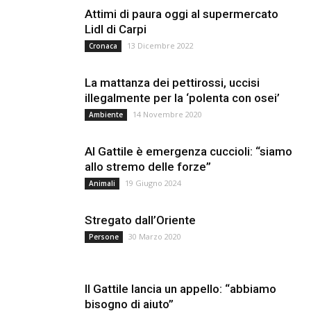
Attimi di paura oggi al supermercato
Lidl di Carpi
13 Dicembre 2022
Cronaca
La mattanza dei pettirossi, uccisi
illegalmente per la ‘polenta con osei’
14 Novembre 2020
Ambiente
Al Gattile è emergenza cuccioli: “siamo
allo stremo delle forze”
19 Giugno 2024
Animali
Stregato dall’Oriente
30 Marzo 2020
Persone
Il Gattile lancia un appello: “abbiamo
bisogno di aiuto”