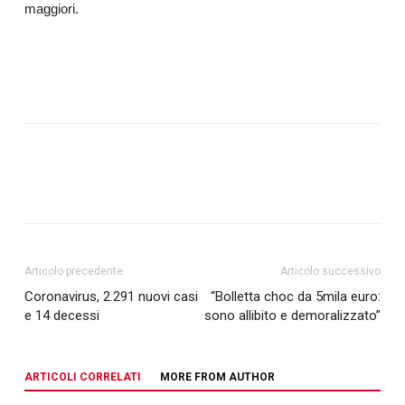
maggiori.
Articolo precedente
Articolo successivo
Coronavirus, 2.291 nuovi casi
“Bolletta choc da 5mila euro:
e 14 decessi
sono allibito e demoralizzato”
ARTICOLI CORRELATI
MORE FROM AUTHOR