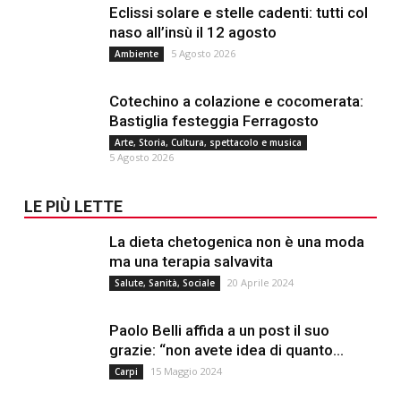
Eclissi solare e stelle cadenti: tutti col
naso all’insù il 12 agosto
5 Agosto 2026
Ambiente
Cotechino a colazione e cocomerata:
Bastiglia festeggia Ferragosto
Arte, Storia, Cultura, spettacolo e musica
5 Agosto 2026
LE PIÙ LETTE
La dieta chetogenica non è una moda
ma una terapia salvavita
20 Aprile 2024
Salute, Sanità, Sociale
Paolo Belli affida a un post il suo
grazie: “non avete idea di quanto...
15 Maggio 2024
Carpi