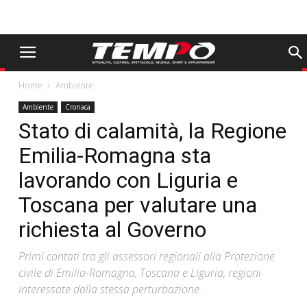
Home
Ambiente
Ambiente
Cronaca
Stato di calamità, la Regione
Emilia-Romagna sta
lavorando con Liguria e
Toscana per valutare una
richiesta al Governo
Primi contati tra gli assessori regionali alla Protezione
civile di Emilia-Romagna, Toscana e Liguria, regioni
interessate dalla stessa perturbazione.