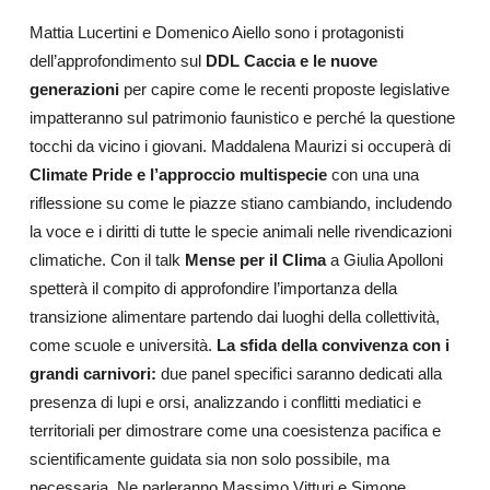
Mattia Lucertini e Domenico Aiello sono i protagonisti
dell’approfondimento sul
DDL Caccia e le nuove
generazioni
per capire come le recenti proposte legislative
impatteranno sul patrimonio faunistico e perché la questione
tocchi da vicino i giovani. Maddalena Maurizi si occuperà di
Climate Pride e l’approccio multispecie
con una una
riflessione su come le piazze stiano cambiando, includendo
la voce e i diritti di tutte le specie animali nelle rivendicazioni
climatiche. Con il talk
Mense per il Clima
a Giulia Apolloni
spetterà il compito di approfondire l’importanza della
transizione alimentare partendo dai luoghi della collettività,
come scuole e università.
La sfida della convivenza con i
grandi carnivori:
due panel specifici saranno dedicati alla
presenza di lupi e orsi, analizzando i conflitti mediatici e
territoriali per dimostrare come una coesistenza pacifica e
scientificamente guidata sia non solo possibile, ma
necessaria. Ne parleranno Massimo Vitturi e Simone