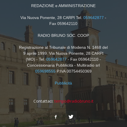
REDAZIONE e AMMINISTRAZIONE
Via Nuova Ponente, 28 CARPI Tel.
059642877
-
Fax 059642110
RADIO BRUNO SOC. COOP
Registrazione al Tribunale di Modena N. 1468 del
9 aprile 1999. Via Nuova Ponente, 28 CARPI
(MO) - Tel.
059642877
- Fax 059642110 -
Concessionaria Pubblicità - Multiradio srl
059698555
P.IVA 00754450369
Pubblicità
Contattaci:
tempo@radiobruno.it