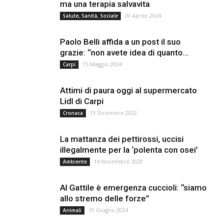
ma una terapia salvavita
20 Aprile 2024
Salute, Sanità, Sociale
Paolo Belli affida a un post il suo
grazie: “non avete idea di quanto...
15 Maggio 2024
Carpi
Attimi di paura oggi al supermercato
Lidl di Carpi
13 Dicembre 2022
Cronaca
La mattanza dei pettirossi, uccisi
illegalmente per la ‘polenta con osei’
14 Novembre 2020
Ambiente
Al Gattile è emergenza cuccioli: “siamo
allo stremo delle forze”
19 Giugno 2024
Animali