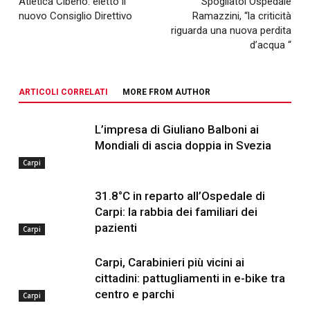
Atletica Cibeno: eletto il
Spogliatoi Ospedale
nuovo Consiglio Direttivo
Ramazzini, “la criticità
riguarda una nuova perdita
d’acqua “
ARTICOLI CORRELATI
MORE FROM AUTHOR
L’impresa di Giuliano Balboni ai
Mondiali di ascia doppia in Svezia
Carpi
31.8°C in reparto all’Ospedale di
Carpi: la rabbia dei familiari dei
pazienti
Carpi
Carpi, Carabinieri più vicini ai
cittadini: pattugliamenti in e-bike tra
centro e parchi
Carpi