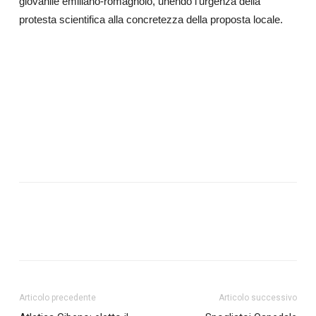
giovanile emiliano-romagnolo, unendo l’urgenza della
protesta scientifica alla concretezza della proposta locale.
Articolo precedente
Articolo successivo