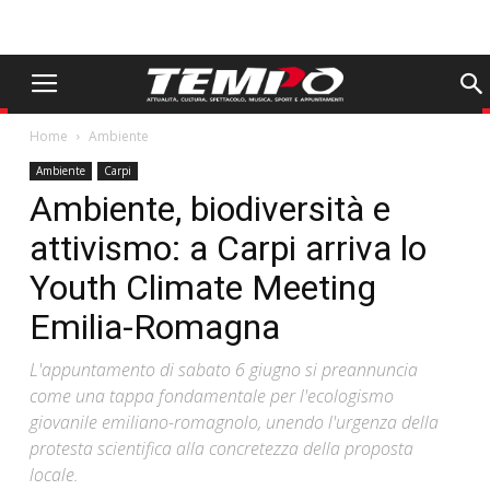
Home
Ambiente
Ambiente
Carpi
Ambiente, biodiversità e
attivismo: a Carpi arriva lo
Youth Climate Meeting
Emilia-Romagna
L'appuntamento di sabato 6 giugno si preannuncia
come una tappa fondamentale per l'ecologismo
giovanile emiliano-romagnolo, unendo l'urgenza della
protesta scientifica alla concretezza della proposta
locale.