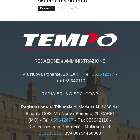
sistema respiratorio”
17 Marzo 2020
Persone
REDAZIONE e AMMINISTRAZIONE
Via Nuova Ponente, 28 CARPI Tel.
059642877
-
Fax 059642110
RADIO BRUNO SOC. COOP
Registrazione al Tribunale di Modena N. 1468 del
9 aprile 1999. Via Nuova Ponente, 28 CARPI
(MO) - Tel.
059642877
- Fax 059642110 -
Concessionaria Pubblicità - Multiradio srl
059698555
P.IVA 00754450369