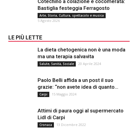
Cotechino a colazione e cocomerata:
Bastiglia festeggia Ferragosto
Arte, Storia, Cultura, spettacolo e musica
5 Agosto 2026
LE PIÙ LETTE
La dieta chetogenica non è una moda
ma una terapia salvavita
20 Aprile 2024
Salute, Sanità, Sociale
Paolo Belli affida a un post il suo
grazie: “non avete idea di quanto...
15 Maggio 2024
Carpi
Attimi di paura oggi al supermercato
Lidl di Carpi
13 Dicembre 2022
Cronaca