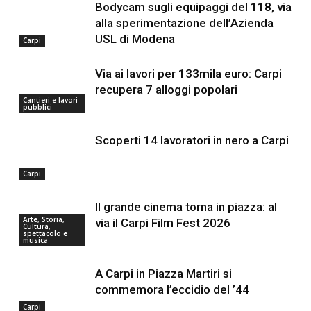
Bodycam sugli equipaggi del 118, via
alla sperimentazione dell’Azienda
USL di Modena
Carpi
Via ai lavori per 133mila euro: Carpi
recupera 7 alloggi popolari
Cantieri e lavori
pubblici
Scoperti 14 lavoratori in nero a Carpi
Carpi
Il grande cinema torna in piazza: al
Arte, Storia,
via il Carpi Film Fest 2026
Cultura,
spettacolo e
musica
A Carpi in Piazza Martiri si
commemora l’eccidio del ’44
Carpi