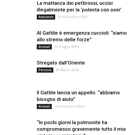
La mattanza dei pettirossi, uccisi
illegalmente per la ‘polenta con osei’
14 Novembre 2020
Ambiente
Al Gattile è emergenza cuccioli: “siamo
allo stremo delle forze”
19 Giugno 2024
Animali
Stregato dall’Oriente
30 Marzo 2020
Persone
Il Gattile lancia un appello: “abbiamo
bisogno di aiuto”
12 Novembre 2024
Animali
“In pochi giorni la polmonite ha
compromesso gravemente tutto il mio