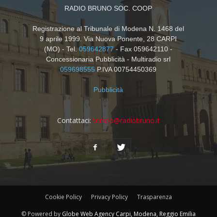
RADIO BRUNO SOC. COOP
Registrazione al Tribunale di Modena N. 1468 del
9 aprile 1999. Via Nuova Ponente, 28 CARPI
(MO) - Tel.
059642877
- Fax 059642110 -
Concessionaria Pubblicità - Multiradio srl
059698555
P.IVA 00754450369
Pubblicità
Contattaci:
tempo@radiobruno.it
Cookie Policy
Privacy Policy
Trasparenza
© Powered by
Globe Web Agency Carpi, Modena, Reggio Emilia