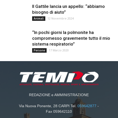
Il Gattile lancia un appello: “abbiamo
bisogno di aiuto”
12 Novembre 2024
Animali
“In pochi giorni la polmonite ha
compromesso gravemente tutto il mio
sistema respiratorio”
17 Marzo 2020
Persone
REDAZIONE e AMMINISTRAZIONE
Via Nuova Ponente, 28 CARPI Tel.
059642877
-
Fax 059642110