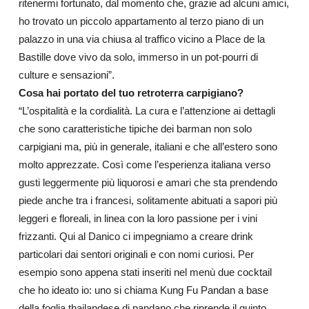
ritenermi fortunato, dal momento che, grazie ad alcuni amici,
ho trovato un piccolo appartamento al terzo piano di un
palazzo in una via chiusa al traffico vicino a Place de la
Bastille dove vivo da solo, immerso in un pot-pourri di
culture e sensazioni”.
Cosa hai portato del tuo retroterra carpigiano?
“L’ospitalità e la cordialità. La cura e l’attenzione ai dettagli
che sono caratteristiche tipiche dei barman non solo
carpigiani ma, più in generale, italiani e che all’estero sono
molto apprezzate. Così come l’esperienza italiana verso
gusti leggermente più liquorosi e amari che sta prendendo
piede anche tra i francesi, solitamente abituati a sapori più
leggeri e floreali, in linea con la loro passione per i vini
frizzanti. Qui al Danico ci impegniamo a creare drink
particolari dai sentori originali e con nomi curiosi. Per
esempio sono appena stati inseriti nel menù due cocktail
che ho ideato io: uno si chiama Kung Fu Pandan a base
della foglia thailandese di pandano che riprende il quinto