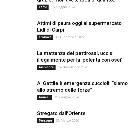
15 Maggio 2024
Carpi
Attimi di paura oggi al supermercato
Lidl di Carpi
13 Dicembre 2022
Cronaca
La mattanza dei pettirossi, uccisi
illegalmente per la ‘polenta con osei’
14 Novembre 2020
Ambiente
Al Gattile è emergenza cuccioli: “siamo
allo stremo delle forze”
19 Giugno 2024
Animali
Stregato dall’Oriente
30 Marzo 2020
Persone