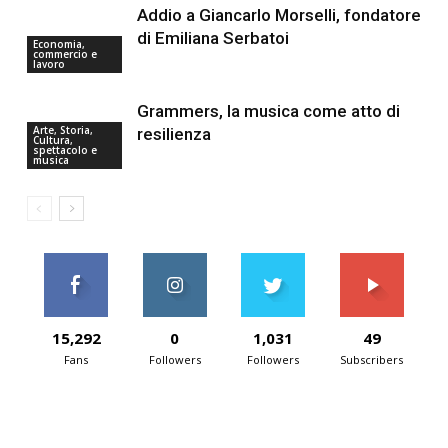
Addio a Giancarlo Morselli, fondatore
di Emiliana Serbatoi
Economia,
commercio e
lavoro
Grammers, la musica come atto di
Arte, Storia,
resilienza
Cultura,
spettacolo e
musica
15,292
0
1,031
49
Fans
Followers
Followers
Subscribers