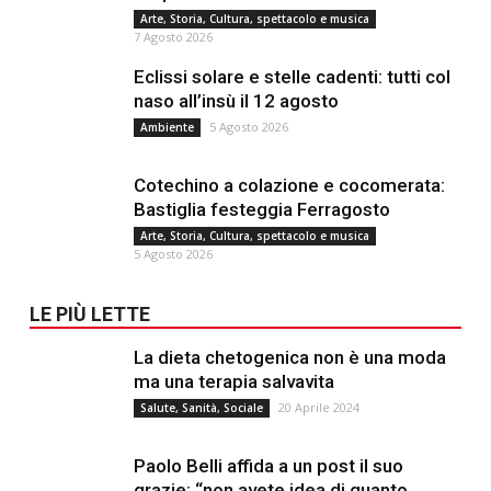
Arte, Storia, Cultura, spettacolo e musica
7 Agosto 2026
Eclissi solare e stelle cadenti: tutti col
naso all’insù il 12 agosto
5 Agosto 2026
Ambiente
Cotechino a colazione e cocomerata:
Bastiglia festeggia Ferragosto
Arte, Storia, Cultura, spettacolo e musica
5 Agosto 2026
LE PIÙ LETTE
La dieta chetogenica non è una moda
ma una terapia salvavita
20 Aprile 2024
Salute, Sanità, Sociale
Paolo Belli affida a un post il suo
grazie: “non avete idea di quanto...