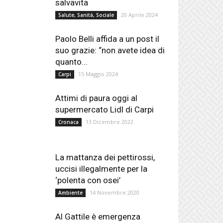
salvavita
20 Aprile 2024
Salute, Sanità, Sociale
Paolo Belli affida a un post il
suo grazie: “non avete idea di
quanto...
15 Maggio 2024
Carpi
Attimi di paura oggi al
supermercato Lidl di Carpi
13 Dicembre 2022
Cronaca
La mattanza dei pettirossi,
uccisi illegalmente per la
‘polenta con osei’
14 Novembre 2020
Ambiente
Al Gattile è emergenza