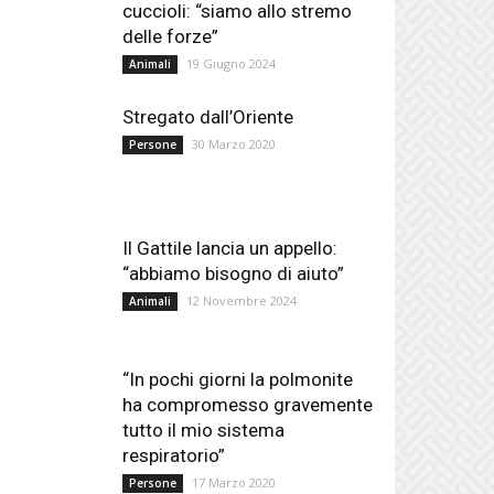
cuccioli: “siamo allo stremo
delle forze”
19 Giugno 2024
Animali
Stregato dall’Oriente
30 Marzo 2020
Persone
Il Gattile lancia un appello:
“abbiamo bisogno di aiuto”
12 Novembre 2024
Animali
“In pochi giorni la polmonite
ha compromesso gravemente
tutto il mio sistema
respiratorio”
17 Marzo 2020
Persone