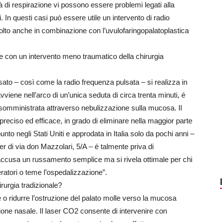
tà di respirazione vi possono essere problemi legati alla
ti. In questi casi può essere utile un intervento di radio
volto anche in combinazione con l’uvulofaringopalatoplastica
e con un intervento meno traumatico della chirurgia
ato – così come la radio frequenza pulsata – si realizza in
avviene nell’arco di un’unica seduta di circa trenta minuti, é
, somministrata attraverso nebulizzazione sulla mucosa. Il
reciso ed efficace, in grado di eliminare nella maggior parte
unto negli Stati Uniti e approdata in Italia solo da pochi anni –
 di via don Mazzolari, 5/A – é talmente priva di
 accusa un russamento semplice ma si rivela ottimale per chi
eratori o teme l’ospedalizzazione”.
irurgia tradizionale?
e o ridurre l’ostruzione del palato molle verso la mucosa
razione nasale. Il laser CO2 consente di intervenire con