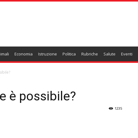
imali
Economia
Istruzione
Politica
Rubriche
Salute
Eventi
ibile?
e è possibile?
1235