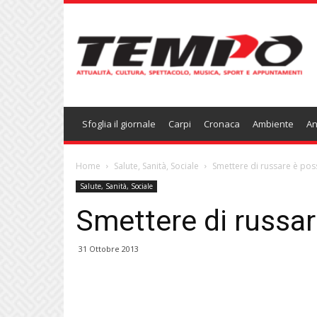
Temponews
Sfoglia il giornale
Carpi
Cronaca
Ambiente
An
Home
Salute, Sanità, Sociale
Smettere di russare è poss
Salute, Sanità, Sociale
Smettere di russar
31 Ottobre 2013