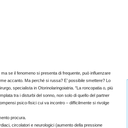
o, ma se il fenomeno si presenta di frequente, può influenzare
i dorme accanto. Ma perché si russa? E’ possibile smettere? Lo
urgo, specialista in Otorinolaringoiatria. “La roncopatia o, più
lata tra i disturbi del sonno, non solo di quello del partner
pensi psico-fisici cui va incontro – difficilmente si rivolge
mento procura.
diaci, circolatori e neurologici (aumento della pressione