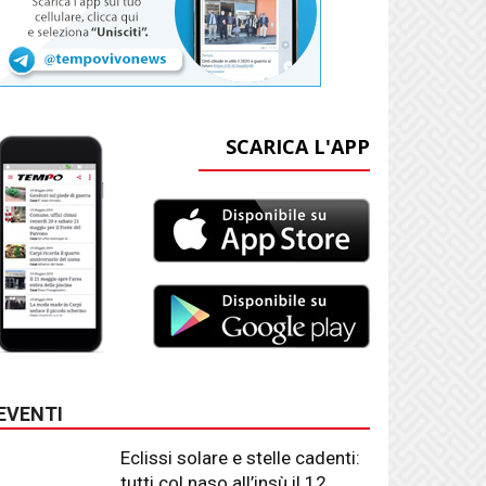
SCARICA L'APP
EVENTI
Eclissi solare e stelle cadenti:
tutti col naso all’insù il 12