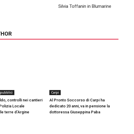
Silvia Toffanin in Blumarine
THOR
 pubblici
Carpi
o, controlli nei cantieri
Al Pronto Soccorso di Carpi ha
Polizia Locale
dedicato 20 anni, va in pensione la
le terre d’Argine
dottoressa Giuseppina Paba