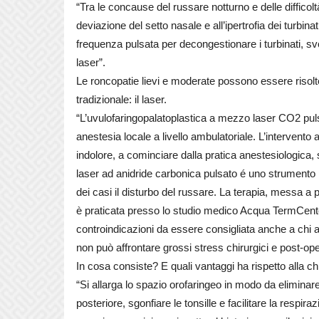
“Tra le concause del russare notturno e delle difficol
deviazione del setto nasale e all’ipertrofia dei turbina
frequenza pulsata per decongestionare i turbinati, s
laser”.
Le roncopatie lievi e moderate possono essere risolt
tradizionale: il laser.
“L’uvulofaringopalatoplastica a mezzo laser CO2 puls
anestesia locale a livello ambulatoriale. L’intervento 
indolore, a cominciare dalla pratica anestesiologica
laser ad anidride carbonica pulsato é uno strumento p
dei casi il disturbo del russare. La terapia, messa a p
è praticata presso lo studio medico Acqua TermCenter
controindicazioni da essere consigliata anche a chi
non può affrontare grossi stress chirurgici e post-op
In cosa consiste? E quali vantaggi ha rispetto alla ch
“Si allarga lo spazio orofaringeo in modo da eliminar
posteriore, sgonfiare le tonsille e facilitare la respi