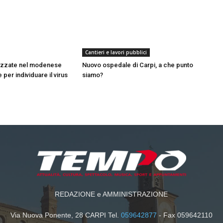
Cantieri e lavori pubblici
azzate nel modenese
Nuovo ospedale di Carpi, a che punto
 per individuare il virus
siamo?
REDAZIONE e AMMINISTRAZIONE
Via Nuova Ponente, 28 CARPI Tel.
059642877
- Fax 059642110