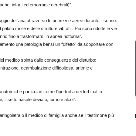
ache, infarti ed emorragie cerebrali)”.
ggio dell’aria attraverso le prime vie aeree durante il sonno.
alato molle e delle strutture vibratili. Più sono ridotte le vie
sonno fino a trasformarsi in apnea notturna”.
samento una patologia bensì un “difetto” da sopportare con
 del medico spinta dalle conseguenze del disturbo:
ntrazione, deambulazione difficoltosa, aritmie e
anatomiche particolari come l’ipertrofia dei turbinati o
ie, il setto nasale deviato, fumo e alcol”.
ringoiatra o il medico di famiglia anche se il testimone più
.