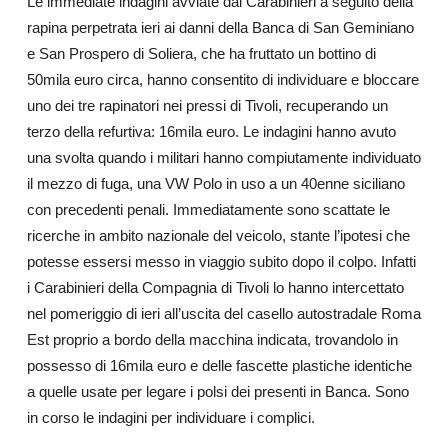
Le immediate indagini avviate dai Carabinieri a seguito della
rapina perpetrata ieri ai danni della Banca di San Geminiano
e San Prospero di Soliera, che ha fruttato un bottino di
50mila euro circa, hanno consentito di individuare e bloccare
uno dei tre rapinatori nei pressi di Tivoli, recuperando un
terzo della refurtiva: 16mila euro. Le indagini hanno avuto
una svolta quando i militari hanno compiutamente individuato
il mezzo di fuga, una VW Polo in uso a un 40enne siciliano
con precedenti penali. Immediatamente sono scattate le
ricerche in ambito nazionale del veicolo, stante l’ipotesi che
potesse essersi messo in viaggio subito dopo il colpo. Infatti
i Carabinieri della Compagnia di Tivoli lo hanno intercettato
nel pomeriggio di ieri all’uscita del casello autostradale Roma
Est proprio a bordo della macchina indicata, trovandolo in
possesso di 16mila euro e delle fascette plastiche identiche
a quelle usate per legare i polsi dei presenti in Banca. Sono
in corso le indagini per individuare i complici.