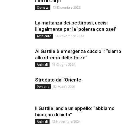
Lidl di Carpi
13 Dicembre 2022
Cronaca
La mattanza dei pettirossi, uccisi
illegalmente per la ‘polenta con osei’
14 Novembre 2020
Ambiente
Al Gattile è emergenza cuccioli: “siamo
allo stremo delle forze”
19 Giugno 2024
Animali
Stregato dall’Oriente
30 Marzo 2020
Persone
Il Gattile lancia un appello: “abbiamo
bisogno di aiuto”
12 Novembre 2024
Animali