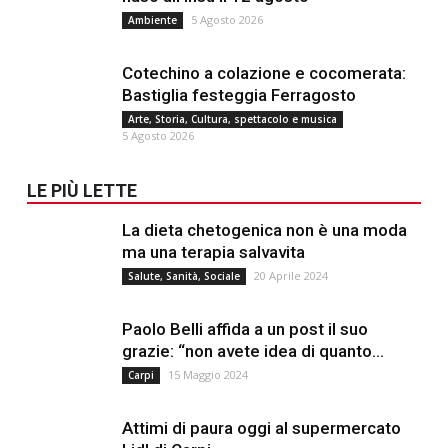
5 Agosto 2026
Ambiente
Cotechino a colazione e cocomerata:
Bastiglia festeggia Ferragosto
Arte, Storia, Cultura, spettacolo e musica
5 Agosto 2026
LE PIÙ LETTE
La dieta chetogenica non è una moda
ma una terapia salvavita
20 Aprile 2024
Salute, Sanità, Sociale
Paolo Belli affida a un post il suo
grazie: “non avete idea di quanto...
15 Maggio 2024
Carpi
Attimi di paura oggi al supermercato