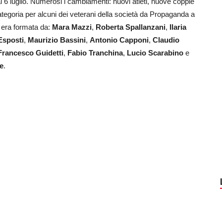
al 6 luglio. Numerosi i cambiamenti: nuovi atleti, nuove coppie
ategoria per alcuni dei veterani della società da Propaganda a
a era formata da:
Mara Mazzi
,
Roberta Spallanzani
,
Ilaria
Esposti
,
Maurizio Bassini
,
Antonio Capponi
,
Claudio
Francesco Guidetti
,
Fabio Tranchina
,
Lucio Scarabino
e
le
.