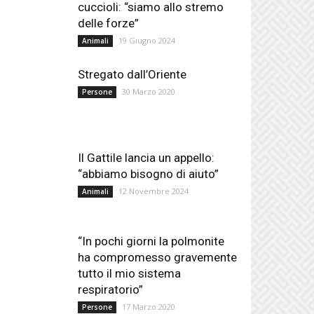
cuccioli: “siamo allo stremo
delle forze”
19 Giugno 2024
Animali
Stregato dall’Oriente
30 Marzo 2020
Persone
Il Gattile lancia un appello:
“abbiamo bisogno di aiuto”
12 Novembre 2024
Animali
“In pochi giorni la polmonite
ha compromesso gravemente
tutto il mio sistema
respiratorio”
17 Marzo 2020
Persone