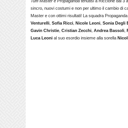
Tuffi Master
e Propaganda
tenutisi a Riccione dal 3 
sincro, nuovi costumi e non per ultimo il cambio di c
Master e con ottimi risultati! La squadra Propagand
Venturelli
,
Sofia Ricci
,
Nicole Leoni
,
Sonia Degli 
Gavin Christie
,
Cristian Zecchi
,
Andrea Bassoli
,
Luca Leoni
al suo esordio insieme alla sorella
Nico