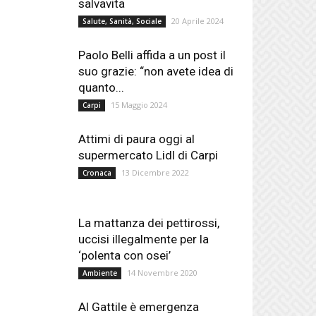
salvavita
20 Aprile 2024
Salute, Sanità, Sociale
Paolo Belli affida a un post il
suo grazie: “non avete idea di
quanto...
15 Maggio 2024
Carpi
Attimi di paura oggi al
supermercato Lidl di Carpi
13 Dicembre 2022
Cronaca
La mattanza dei pettirossi,
uccisi illegalmente per la
‘polenta con osei’
14 Novembre 2020
Ambiente
Al Gattile è emergenza