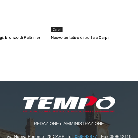
Carpi
gi: bronzo di Paltrinieri
Nuovo tentativo di truffa a Carpi
REDAZIONE e AMMINISTRAZIONE
Via Nuova Ponente, 28 CARPI Tel.
059642877
- Fax 059642110