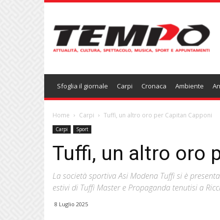
Temponews
Sfoglia il giornale
Carpi
Cronaca
Ambiente
An
Home
Carpi
Tuffi, un altro oro per Capitan Capponi
Carpi
Sport
Tuffi, un altro oro
La società sportiva Asi Modena Tuffi si è presen
estivi di Tuffi Master e Propaganda tenutisi a Ricci
8 Luglio 2025