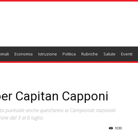
imali
Economia
Istruzione
Politica
Rubriche
Salute
Eventi
 per Capitan Capponi
tata puntuale anche quest’anno ai Campionati nazionali
one dal 3 al 6 luglio.
1030