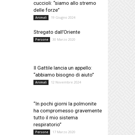
cuccioli: “siamo allo stremo
delle forze”
19 Giugno 2024
Animali
Stregato dall’Oriente
30 Marzo 2020
Persone
Il Gattile lancia un appello:
“abbiamo bisogno di aiuto”
12 Novembre 2024
Animali
“In pochi giorni la polmonite
ha compromesso gravemente
tutto il mio sistema
respiratorio”
17 Marzo 2020
Persone