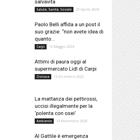
salvavita
20 Aprile 2024
Salute, Sanità, Sociale
Paolo Belli affida a un post il
suo grazie: “non avete idea di
quanto...
15 Maggio 2024
Carpi
Attimi di paura oggi al
supermercato Lidl di Carpi
13 Dicembre 2022
Cronaca
La mattanza dei pettirossi,
uccisi illegalmente per la
‘polenta con osei’
14 Novembre 2020
Ambiente
Al Gattile è emergenza