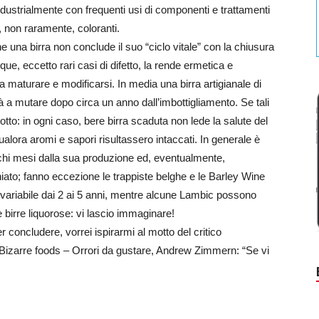
ndustrialmente con frequenti usi di componenti e trattamenti
, non raramente, coloranti.
una birra non conclude il suo “ciclo vitale” con la chiusura
que, eccetto rari casi di difetto, la rende ermetica e
a a maturare e modificarsi. In media una birra artigianale di
 a mutare dopo circa un anno dall’imbottigliamento. Se tali
otto: in ogni caso, bere birra scaduta non lede la salute del
alora aromi e sapori risultassero intaccati. In generale è
ochi mesi dalla sua produzione ed, eventualmente,
hiato; fanno eccezione le trappiste belghe e le Barley Wine
a variabile dai 2 ai 5 anni, mentre alcune Lambic possono
e birre liquorose: vi lascio immaginare!
concludere, vorrei ispirarmi al motto del critico
Bizarre foods – Orrori da gustare, Andrew Zimmern: “Se vi