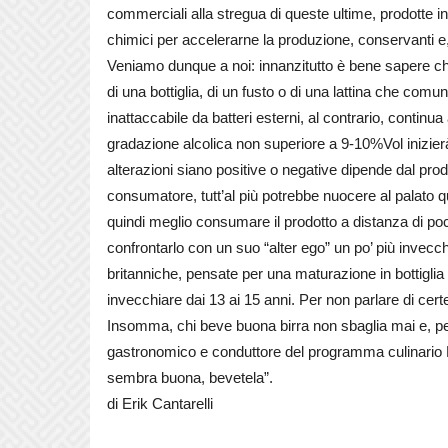
commerciali alla stregua di queste ultime, prodotte i
chimici per accelerarne la produzione, conservanti e
Veniamo dunque a noi: innanzitutto è bene sapere che 
di una bottiglia, di un fusto o di una lattina che comun
inattaccabile da batteri esterni, al contrario, continu
gradazione alcolica non superiore a 9-10%Vol inizierà
alterazioni siano positive o negative dipende dal prod
consumatore, tutt’al più potrebbe nuocere al palato qu
quindi meglio consumare il prodotto a distanza di p
confrontarlo con un suo “alter ego” un po’ più invecc
britanniche, pensate per una maturazione in bottigli
invecchiare dai 13 ai 15 anni. Per non parlare di cert
Insomma, chi beve buona birra non sbaglia mai e, per 
gastronomico e conduttore del programma culinario 
sembra buona, bevetela”.
di Erik Cantarelli