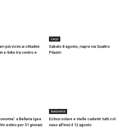
Carpi
ri più vicini ai cittadini:
Sabato 8 agosto, riapre via Quattro
in e-bike tra centro e
Pilastri
Ambiente
onomia’: a Bellaria Igea
Eclissi solare e stelle cadenti: tutti col
tto estivo per 31 giovani
naso all’insù il 12 agosto