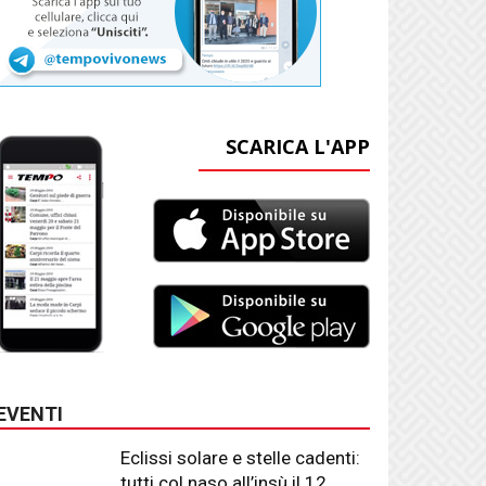
SCARICA L'APP
EVENTI
Eclissi solare e stelle cadenti:
tutti col naso all’insù il 12