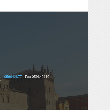
el.
059642877
- Fax 059642110 -
9