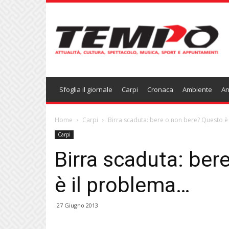
Temponews
Sfoglia il giornale
Carpi
Cronaca
Ambiente
An
Home
Carpi
Birra scaduta: bere o non bere? Questo è
Carpi
Birra scaduta: ber
è il problema…
27 Giugno 2013