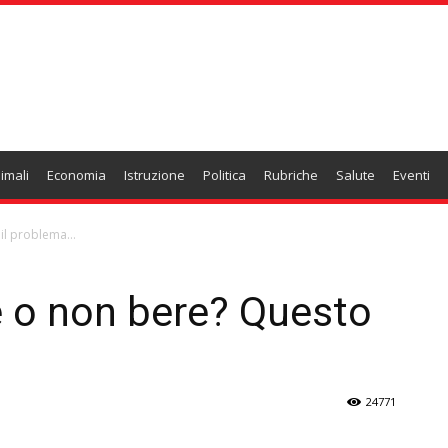
imali
Economia
Istruzione
Politica
Rubriche
Salute
Eventi
 il problema…
e o non bere? Questo
24771