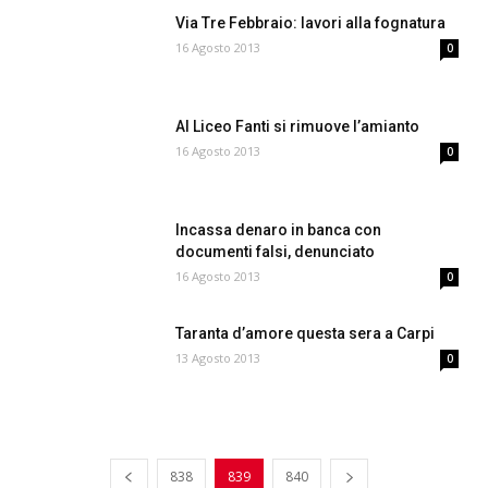
Via Tre Febbraio: lavori alla fognatura
16 Agosto 2013
0
Al Liceo Fanti si rimuove l’amianto
16 Agosto 2013
0
Incassa denaro in banca con
documenti falsi, denunciato
16 Agosto 2013
0
Taranta d’amore questa sera a Carpi
13 Agosto 2013
0
838
839
840