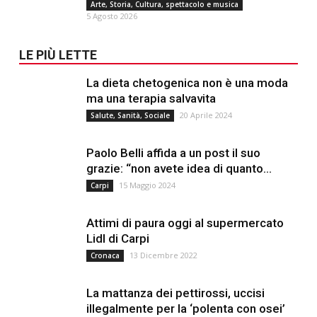
Arte, Storia, Cultura, spettacolo e musica
5 Agosto 2026
LE PIÙ LETTE
La dieta chetogenica non è una moda
ma una terapia salvavita
20 Aprile 2024
Salute, Sanità, Sociale
Paolo Belli affida a un post il suo
grazie: “non avete idea di quanto...
15 Maggio 2024
Carpi
Attimi di paura oggi al supermercato
Lidl di Carpi
13 Dicembre 2022
Cronaca
La mattanza dei pettirossi, uccisi
illegalmente per la ‘polenta con osei’