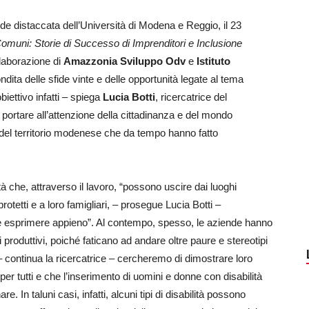
ede distaccata dell’Università di Modena e Reggio, il 23
Comuni: Storie di Successo di Imprenditori e Inclusione
llaborazione di
Amazzonia Sviluppo Odv
e
Istituto
dita delle sfide vinte e delle opportunità legate al tema
obiettivo infatti – spiega
Lucia Botti
, ricercatrice del
i portare all’attenzione della cittadinanza e del mondo
e del territorio modenese che da tempo hanno fatto
à che, attraverso il lavoro, “possono uscire dai luoghi
rotetti e a loro famigliari, – prosegue Lucia Botti –
arle esprimere appieno”. Al contempo, spesso, le aziende hanno
produttivi, poiché faticano ad andare oltre paure e stereotipi
 – continua la ricercatrice – cercheremo di dimostrare loro
er tutti e che l’inserimento di uomini e donne con disabilità
. In taluni casi, infatti, alcuni tipi di disabilità possono