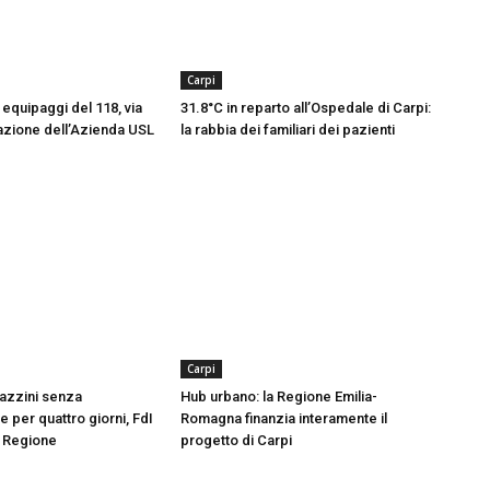
Carpi
equipaggi del 118, via
31.8°C in reparto all’Ospedale di Carpi:
azione dell’Azienda USL
la rabbia dei familiari dei pazienti
Carpi
azzini senza
Hub urbano: la Regione Emilia-
 per quattro giorni, FdI
Romagna finanzia interamente il
n Regione
progetto di Carpi