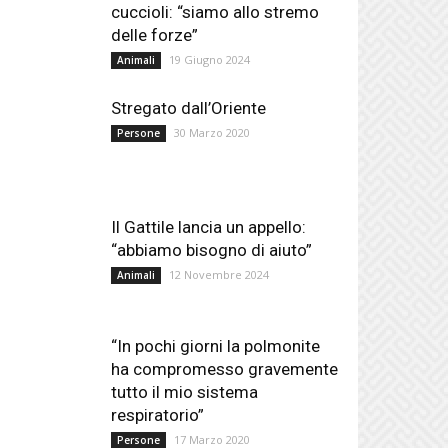
cuccioli: “siamo allo stremo
delle forze”
19 Giugno 2024
Animali
Stregato dall’Oriente
30 Marzo 2020
Persone
Il Gattile lancia un appello:
“abbiamo bisogno di aiuto”
12 Novembre 2024
Animali
“In pochi giorni la polmonite
ha compromesso gravemente
tutto il mio sistema
respiratorio”
17 Marzo 2020
Persone