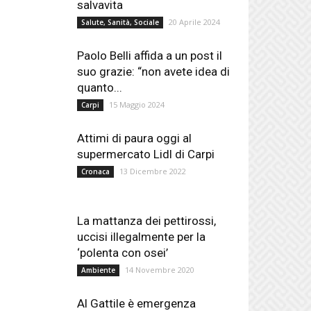
salvavita
20 Aprile 2024
Salute, Sanità, Sociale
Paolo Belli affida a un post il
suo grazie: “non avete idea di
quanto...
15 Maggio 2024
Carpi
Attimi di paura oggi al
supermercato Lidl di Carpi
13 Dicembre 2022
Cronaca
La mattanza dei pettirossi,
uccisi illegalmente per la
‘polenta con osei’
14 Novembre 2020
Ambiente
Al Gattile è emergenza