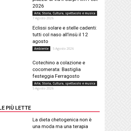
2026
Arte, Storia, Cultura, spettacolo e musica
7 Agosto 2026
Eclissi solare e stelle cadenti:
tutti col naso all’insù il 12
agosto
5 Agosto 2026
Ambiente
Cotechino a colazione e
cocomerata: Bastiglia
festeggia Ferragosto
Arte, Storia, Cultura, spettacolo e musica
5 Agosto 2026
LE PIÙ LETTE
La dieta chetogenica non è
una moda ma una terapia