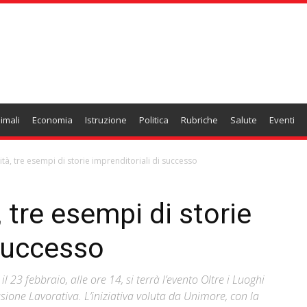
imali
Economia
Istruzione
Politica
Rubriche
Salute
Eventi
ità, tre esempi di storie imprenditoriali di successo
, tre esempi di storie
 successo
l 23 febbraio, alle ore 14, si terrà l’evento Oltre i Luoghi
sione Lavorativa. L’iniziativa voluta da Unimore, con la