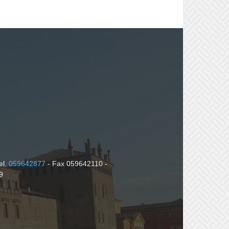
el.
059642877
- Fax 059642110 -
9