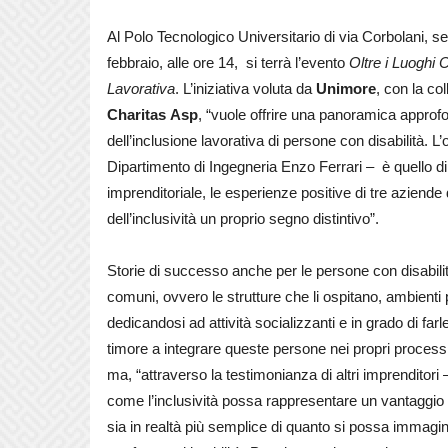
Al Polo Tecnologico Universitario di via Corbolani, s
febbraio, alle ore 14,
si terrà l’evento
Oltre i Luoghi 
Lavorativa
. L’iniziativa voluta da
Unimore
, con la co
Charitas Asp
, “vuole offrire una panoramica approfon
dell’inclusione lavorativa di persone con disabilità. L’
Dipartimento di Ingegneria Enzo Ferrari –
è quello d
imprenditoriale, le esperienze positive di tre aziend
dell’inclusività un proprio segno distintivo”.
Storie di successo anche per le persone con disabilit
comuni, ovvero le strutture che li ospitano, ambienti p
dedicandosi ad attività socializzanti e in grado di f
timore a integrare queste persone nei propri processi 
ma, “attraverso la testimonianza di altri imprenditori
come l’inclusività possa rappresentare un vantaggio p
sia in realtà più semplice di quanto si possa immaginare