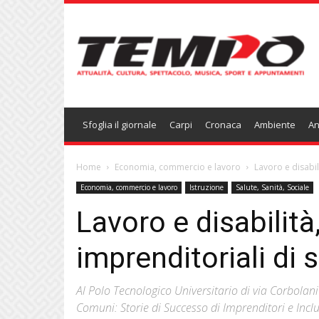
Temponews
Sfoglia il giornale
Carpi
Cronaca
Ambiente
An
Home
Economia, commercio e lavoro
Lavoro e disabil
Economia, commercio e lavoro
Istruzione
Salute, Sanità, Sociale
Lavoro e disabilità
imprenditoriali di
Al Polo Tecnologico Universitario di via Corbolani i
Comuni: Storie di Successo di Imprenditori e Inclu