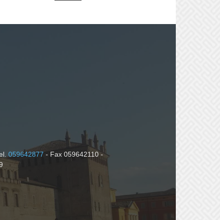
el.
059642877
- Fax 059642110 -
9