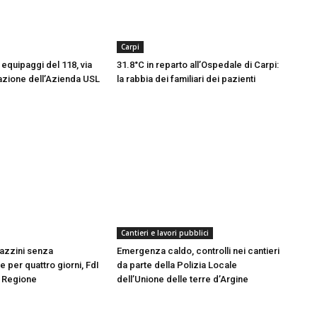
Carpi
equipaggi del 118, via
31.8°C in reparto all’Ospedale di Carpi:
azione dell’Azienda USL
la rabbia dei familiari dei pazienti
Cantieri e lavori pubblici
azzini senza
Emergenza caldo, controlli nei cantieri
 per quattro giorni, FdI
da parte della Polizia Locale
n Regione
dell’Unione delle terre d’Argine