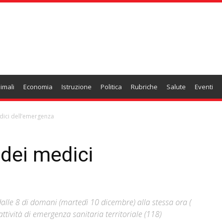
imali
Economia
Istruzione
Politica
Rubriche
Salute
Eventi
dici dell’emergenza
 dei medici
alle 8 di domani (martedì 10 dicembre) alla stessa ora (
ttività di emergenza sanitaria territoriale (118)