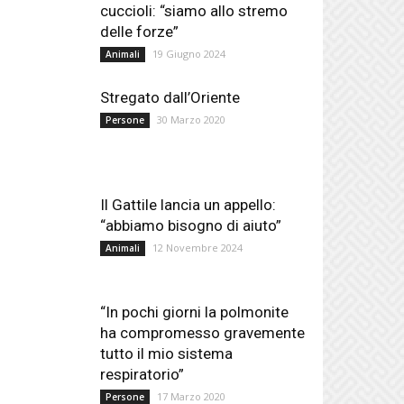
cuccioli: “siamo allo stremo
delle forze”
19 Giugno 2024
Animali
Stregato dall’Oriente
30 Marzo 2020
Persone
Il Gattile lancia un appello:
“abbiamo bisogno di aiuto”
12 Novembre 2024
Animali
“In pochi giorni la polmonite
ha compromesso gravemente
tutto il mio sistema
respiratorio”
17 Marzo 2020
Persone