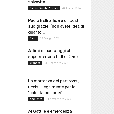
salvavita
20 Aprile 2024
Salute, Sanità, Sociale
Paolo Belli affida a un post il
suo grazie: “non avete idea di
quanto...
15 Maggio 2024
Carpi
Attimi di paura oggi al
supermercato Lidl di Carpi
13 Dicembre 2022
Cronaca
La mattanza dei pettirossi,
uccisi illegalmente per la
‘polenta con osei’
14 Novembre 2020
Ambiente
Al Gattile è emergenza