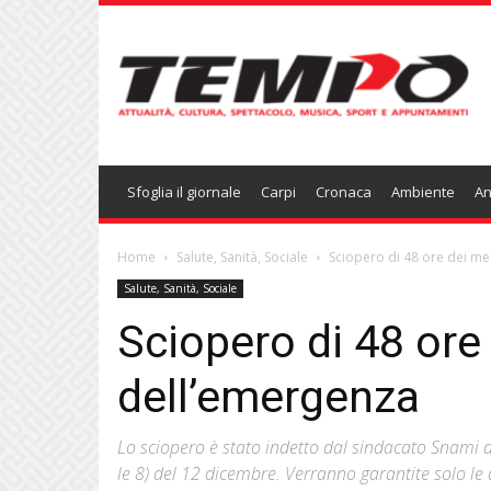
Temponews
Sfoglia il giornale
Carpi
Cronaca
Ambiente
An
Home
Salute, Sanità, Sociale
Sciopero di 48 ore dei me
Salute, Sanità, Sociale
Sciopero di 48 ore
dell’emergenza
Lo sciopero è stato indetto dal sindacato Snami d
le 8) del 12 dicembre. Verranno garantite solo le a