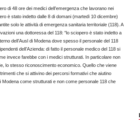
pero di 48 ore dei medici dell’emergenza che lavorano nei
ro è stato indetto dalle 8 di domani (martedì 10 dicembre)
tite solo le attività di emergenza sanitaria territoriale (118). A
ivazioni una dottoressa del 118: “lo sciopero è stato indetto a
nterno dell’Ausl di Modena dove spesso il personale del 118
dipendenti dell’Azienda: di fatto il personale medico del 118 si
me invece farebbe con i medici strutturati. In particolare non
tele, lo stesso riconoscimento economico. Quello che viene
trimenti che si attivino dei percorsi formativi che aiutino
sl di Modena come strutturati e non come personale 118 che