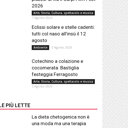
2026
Arte, Storia, Cultura, spettacolo e musica
7 Agosto 2026
Eclissi solare e stelle cadenti:
tutti col naso all’insù il 12
agosto
5 Agosto 2026
Ambiente
Cotechino a colazione e
cocomerata: Bastiglia
festeggia Ferragosto
Arte, Storia, Cultura, spettacolo e musica
5 Agosto 2026
LE PIÙ LETTE
La dieta chetogenica non è
una moda ma una terapia