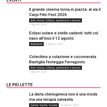
Il grande cinema torna in piazza: al via il
Carpi Film Fest 2026
Arte, Storia, Cultura, spettacolo e musica
7 Agosto 2026
Eclissi solare e stelle cadenti: tutti col
naso all’insù il 12 agosto
5 Agosto 2026
Ambiente
Cotechino a colazione e cocomerata:
Bastiglia festeggia Ferragosto
Arte, Storia, Cultura, spettacolo e musica
5 Agosto 2026
LE PIÙ LETTE
La dieta chetogenica non è una moda
ma una terapia salvavita
20 Aprile 2024
Salute, Sanità, Sociale