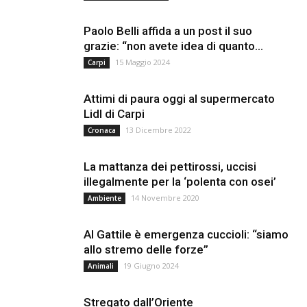
Paolo Belli affida a un post il suo
grazie: “non avete idea di quanto...
15 Maggio 2024
Carpi
Attimi di paura oggi al supermercato
Lidl di Carpi
13 Dicembre 2022
Cronaca
La mattanza dei pettirossi, uccisi
illegalmente per la ‘polenta con osei’
14 Novembre 2020
Ambiente
Al Gattile è emergenza cuccioli: “siamo
allo stremo delle forze”
19 Giugno 2024
Animali
Stregato dall’Oriente