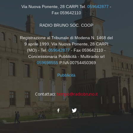
Via Nuova Ponente, 28 CARPI Tel.
059642877
-
Fax 059642110
RADIO BRUNO SOC. COOP
Registrazione al Tribunale di Modena N. 1468 del
9 aprile 1999. Via Nuova Ponente, 28 CARPI
(MO) - Tel.
059642877
- Fax 059642110 -
Concessionaria Pubblicità - Multiradio srl
059698555
P.IVA 00754450369
Pubblicità
Contattaci:
tempo@radiobruno.it