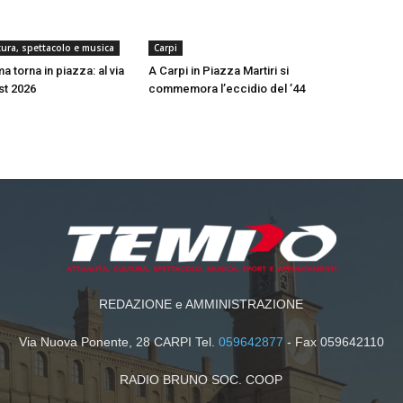
ltura, spettacolo e musica
Carpi
a torna in piazza: al via
A Carpi in Piazza Martiri si
est 2026
commemora l’eccidio del ’44
REDAZIONE e AMMINISTRAZIONE
Via Nuova Ponente, 28 CARPI Tel.
059642877
- Fax 059642110
RADIO BRUNO SOC. COOP