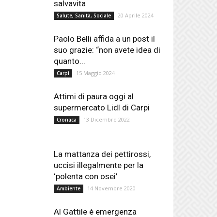
salvavita
20 Aprile 2024
Salute, Sanità, Sociale
Paolo Belli affida a un post il
suo grazie: “non avete idea di
quanto...
15 Maggio 2024
Carpi
Attimi di paura oggi al
supermercato Lidl di Carpi
13 Dicembre 2022
Cronaca
La mattanza dei pettirossi,
uccisi illegalmente per la
‘polenta con osei’
14 Novembre 2020
Ambiente
Al Gattile è emergenza