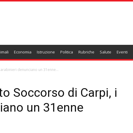
imali
Economia
Istruzione
Politica
Rubriche
Salute
Eventi
 Carabinieri denunciano un 31enne...
to Soccorso di Carpi, i
ciano un 31enne