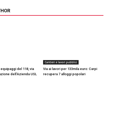
THOR
Cantieri e lavori pubblici
equipaggi del 118, via
Via ai lavori per 133mila euro: Carpi
azione dell’Azienda USL
recupera 7 alloggi popolari