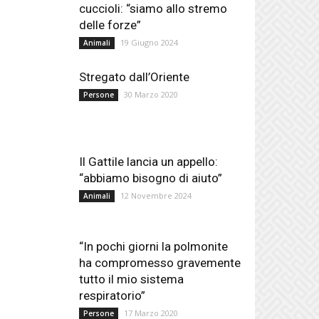
cuccioli: “siamo allo stremo
delle forze”
19 Giugno 2024
Animali
Stregato dall’Oriente
30 Marzo 2020
Persone
Il Gattile lancia un appello:
“abbiamo bisogno di aiuto”
12 Novembre 2024
Animali
“In pochi giorni la polmonite
ha compromesso gravemente
tutto il mio sistema
respiratorio”
17 Marzo 2020
Persone