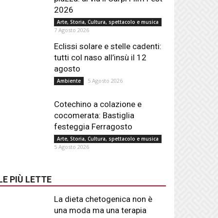
2026
Arte, Storia, Cultura, spettacolo e musica
7 Agosto 2026
Eclissi solare e stelle cadenti:
tutti col naso all’insù il 12
agosto
5 Agosto 2026
Ambiente
Cotechino a colazione e
cocomerata: Bastiglia
festeggia Ferragosto
Arte, Storia, Cultura, spettacolo e musica
5 Agosto 2026
LE PIÙ LETTE
La dieta chetogenica non è
una moda ma una terapia