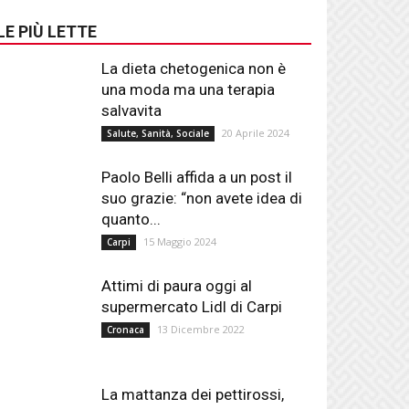
LE PIÙ LETTE
La dieta chetogenica non è
una moda ma una terapia
salvavita
20 Aprile 2024
Salute, Sanità, Sociale
Paolo Belli affida a un post il
suo grazie: “non avete idea di
quanto...
15 Maggio 2024
Carpi
Attimi di paura oggi al
supermercato Lidl di Carpi
13 Dicembre 2022
Cronaca
La mattanza dei pettirossi,