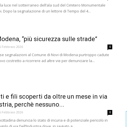
a luce nel sotterraneo dell’ala sud del Cimitero Monumentale
. Dopo la segnalazione di un lettore di Tempo del 4...
odena, “più sicurezza sulle strade”
6 Febbraio 2026
0
e segnalazioni al Comune di Novi di Modena purtroppo cadute
ovo costretto a ricorrere ad altre vie per denunciare la...
lti e fili scoperti da oltre un mese in via
stria, perchè nessuno...
5 Febbraio 2026
0
ittadina denuncia lo stato di incuria e di potenziale pericolo in
golo di via Dell’Industria dove, in seguito a...