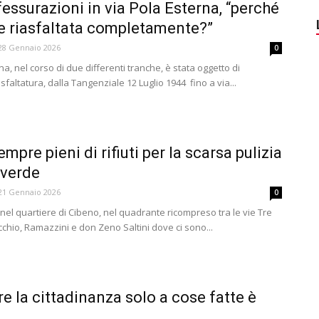
essurazioni in via Pola Esterna, “perché
e riasfaltata completamente?”
28 Gennaio 2026
0
na, nel corso di due differenti tranche, è stata oggetto di
sfaltatura, dalla Tangenziale 12 Luglio 1944 fino a via...
empre pieni di rifiuti per la scarsa pulizia
 verde
21 Gennaio 2026
0
nel quartiere di Cibeno, nel quadrante ricompreso tra le vie Tre
chio, Ramazzini e don Zeno Saltini dove ci sono...
e la cittadinanza solo a cose fatte è