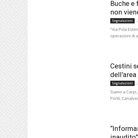
Buche e f
non vien
Segnalazioni
“Via Pola Ester
operazioni di a
Cestini s
dell’area
Segnalazioni
Siamo a Carpi, 
Ponti, Canalvec
“Informar
inaudito”