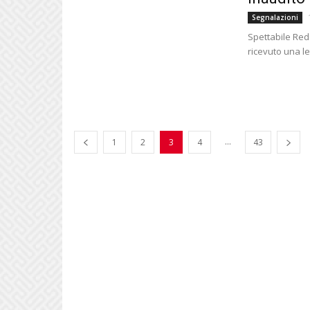
Segnalazioni
Spettabile Red
ricevuto una le
...
1
2
3
4
43