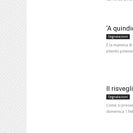
‘A quindi
Segnalazioni
È la mamma di 
intento polemi
Il risveg
Segnalazioni
Come si presen
domenica 1 feb