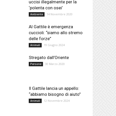
uccisi illegalmente per la
‘polenta con osei’
14 Novembre 2020
Ambiente
Al Gattile è emergenza
cuccioli: “siamo allo stremo
delle forze”
19 Giugno 2024
Animali
Stregato dall’Oriente
30 Marzo 2020
Persone
Il Gattile lancia un appello:
“abbiamo bisogno di aiuto”
12 Novembre 2024
Animali