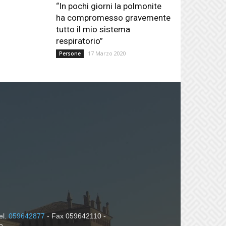
“In pochi giorni la polmonite
ha compromesso gravemente
tutto il mio sistema
respiratorio”
17 Marzo 2020
Persone
el.
059642877
- Fax 059642110 -