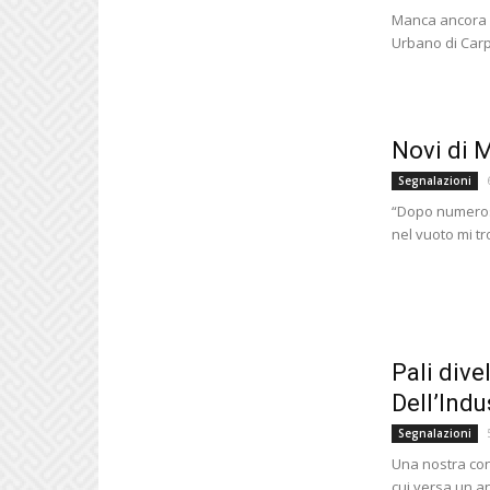
Manca ancora l
Urbano di Carpi
Novi di M
Segnalazioni
“Dopo numeros
nel vuoto mi tr
Pali dive
Dell’Indu
Segnalazioni
Una nostra conc
cui versa un an