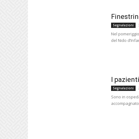
Finestrin
Segnalazioni
Nel pomeriggio 
del Nido d’Infa
I pazient
Segnalazioni
Sono in ospeda
accompagnato m