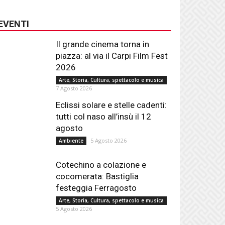
EVENTI
Il grande cinema torna in
piazza: al via il Carpi Film Fest
2026
Arte, Storia, Cultura, spettacolo e musica
7 Agosto 2026
Eclissi solare e stelle cadenti:
tutti col naso all’insù il 12
agosto
5 Agosto 2026
Ambiente
Cotechino a colazione e
cocomerata: Bastiglia
festeggia Ferragosto
Arte, Storia, Cultura, spettacolo e musica
5 Agosto 2026