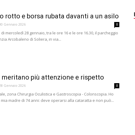
o rotto e borsa rubata davanti a un asilo
30 Gennaio 2026
0
di mercoledì 28 gennaio, tra le ore 16 e le ore 16.30, il parcheggio
nzia Arcobaleno di Soliera, in via...
i meritano più attenzione e rispetto
28 Gennaio 2026
0
le, zona Chirurgia Oculistica e Gastroscopia - Colonscopia. Ho
ia madre di 74 anni: deve operarsi alla cataratta e non può...