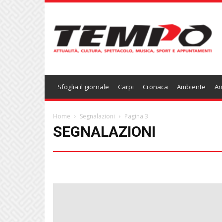
Temponews
Sfoglia il giornale
Carpi
Cronaca
Ambiente
An
Home
Segnalazioni
Pagina 3
SEGNALAZIONI
Ambiente
Arte, Storia, Cultura, spettacolo e musica
Can
Economia, commercio e lavoro
Enogastronomia
Istruz
Religione
Rubriche
Salute, Sanità, Sociale
Segnalazi
Viabilità, trasporti e infrastrutture
Viaggi