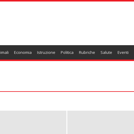
imali
Economia
Istruzione
Politica
Rubriche
Salute
Eventi
tieri e lavori pubblici
Carpi
Casa & Design
Cronaca
ione
Moda e Bellezza
Motori
Persone
Politica enti locali
oni
Sicurezza
Solidarietà
Sport