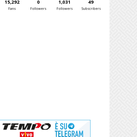
15,292
0
1,031
49
Fans
Followers
Followers
Subscribers