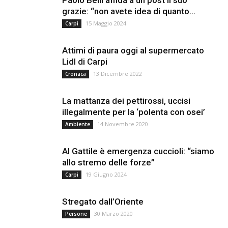
Paolo Belli affida a un post il suo
grazie: “non avete idea di quanto...
15 Maggio 2024
Carpi
Attimi di paura oggi al supermercato
Lidl di Carpi
13 Dicembre 2022
Cronaca
La mattanza dei pettirossi, uccisi
illegalmente per la ‘polenta con osei’
14 Novembre 2020
Ambiente
Al Gattile è emergenza cuccioli: “siamo
allo stremo delle forze”
19 Giugno 2024
Carpi
Stregato dall’Oriente
30 Marzo 2020
Persone