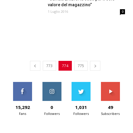
valore del magazzino”
1 Luglio 2016
0
773
774
775
15,292
0
1,031
49
Fans
Followers
Followers
Subscribers