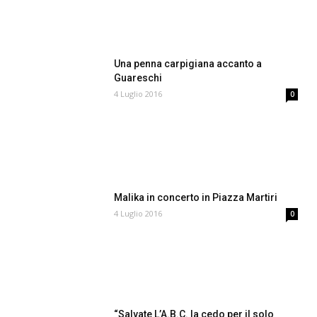
Una penna carpigiana accanto a
Guareschi
4 Luglio 2016
0
Malika in concerto in Piazza Martiri
4 Luglio 2016
0
“Salvate L’A.B.C. la cedo per il solo