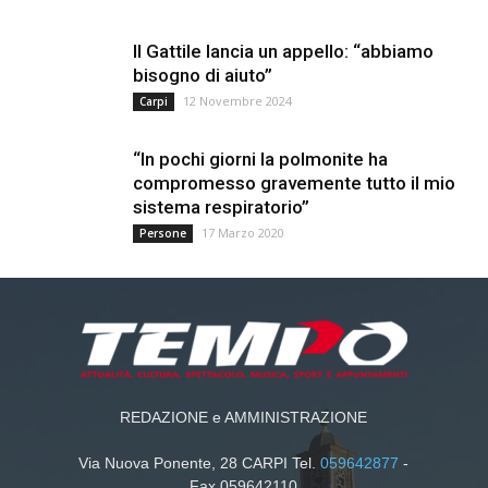
Il Gattile lancia un appello: “abbiamo
bisogno di aiuto”
12 Novembre 2024
Carpi
“In pochi giorni la polmonite ha
compromesso gravemente tutto il mio
sistema respiratorio”
17 Marzo 2020
Persone
REDAZIONE e AMMINISTRAZIONE
Via Nuova Ponente, 28 CARPI Tel.
059642877
-
Fax 059642110