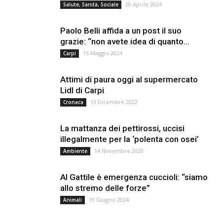
20 Aprile 2024
Salute, Sanità, Sociale
Paolo Belli affida a un post il suo
grazie: “non avete idea di quanto...
15 Maggio 2024
Carpi
Attimi di paura oggi al supermercato
Lidl di Carpi
13 Dicembre 2022
Cronaca
La mattanza dei pettirossi, uccisi
illegalmente per la ‘polenta con osei’
14 Novembre 2020
Ambiente
Al Gattile è emergenza cuccioli: “siamo
allo stremo delle forze”
19 Giugno 2024
Animali