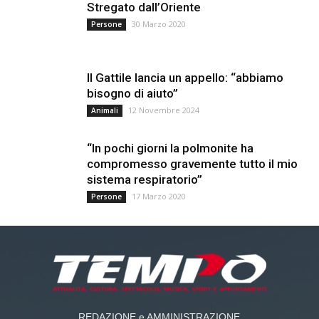
Stregato dall’Oriente
30 Marzo 2020
Persone
Il Gattile lancia un appello: “abbiamo
bisogno di aiuto”
12 Novembre 2024
Animali
“In pochi giorni la polmonite ha
compromesso gravemente tutto il mio
sistema respiratorio”
17 Marzo 2020
Persone
REDAZIONE e AMMINISTRAZIONE