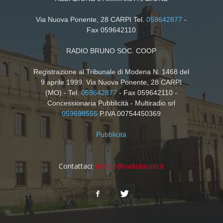
Via Nuova Ponente, 28 CARPI Tel.
059642877
-
Fax 059642110
RADIO BRUNO SOC. COOP
Registrazione al Tribunale di Modena N. 1468 del
9 aprile 1999. Via Nuova Ponente, 28 CARPI
(MO) - Tel.
059642877
- Fax 059642110 -
Concessionaria Pubblicità - Multiradio srl
059698555
P.IVA 00754450369
Pubblicità
Contattaci:
tempo@radiobruno.it