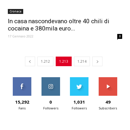
Cronaca
In casa nascondevano oltre 40 chili di
cocaina e 380mila euro...
17 Gennaio 2022
0
1.212
1.213
1.214
15,292
0
1,031
49
Fans
Followers
Followers
Subscribers