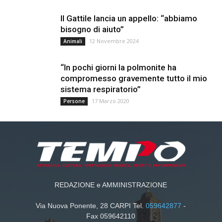
Il Gattile lancia un appello: “abbiamo
bisogno di aiuto”
12 Novembre 2024
Animali
“In pochi giorni la polmonite ha
compromesso gravemente tutto il mio
sistema respiratorio”
17 Marzo 2020
Persone
REDAZIONE e AMMINISTRAZIONE
Via Nuova Ponente, 28 CARPI Tel.
059642877
-
Fax 059642110