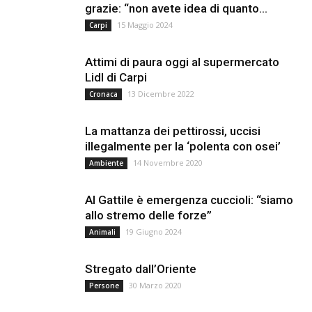
grazie: “non avete idea di quanto...
15 Maggio 2024
Carpi
Attimi di paura oggi al supermercato
Lidl di Carpi
13 Dicembre 2022
Cronaca
La mattanza dei pettirossi, uccisi
illegalmente per la ‘polenta con osei’
14 Novembre 2020
Ambiente
Al Gattile è emergenza cuccioli: “siamo
allo stremo delle forze”
19 Giugno 2024
Animali
Stregato dall’Oriente
30 Marzo 2020
Persone