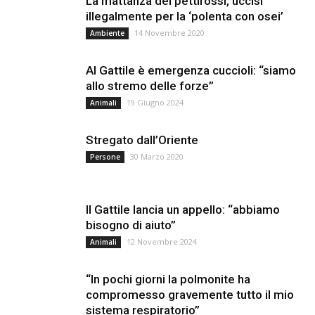
La mattanza dei pettirossi, uccisi
illegalmente per la ‘polenta con osei’
14 Novembre 2020
Ambiente
Al Gattile è emergenza cuccioli: “siamo
allo stremo delle forze”
19 Giugno 2024
Animali
Stregato dall’Oriente
30 Marzo 2020
Persone
Il Gattile lancia un appello: “abbiamo
bisogno di aiuto”
12 Novembre 2024
Animali
“In pochi giorni la polmonite ha
compromesso gravemente tutto il mio
sistema respiratorio”