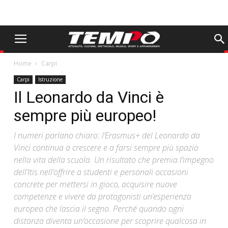
Home
Carpi
Carpi
Istruzione
Il Leonardo da Vinci è
sempre più europeo!
I numeri parlano chiaro: l’Erasmus+ del Leonardo da
Vinci continua a crescere e a farsi sempre più spazio
nella vita della scuola. Un risultato che premia l’impegno
dell’Itis nell’offrire a studenti e personali occasioni
concrete per mettersi in gioco, acquisire nuove
competenze e vivere da protagonisti un’esperienza
europea che lascia il segno. Perché quando ogni
distanza diventa un’occasione per scoprire qualcosa in