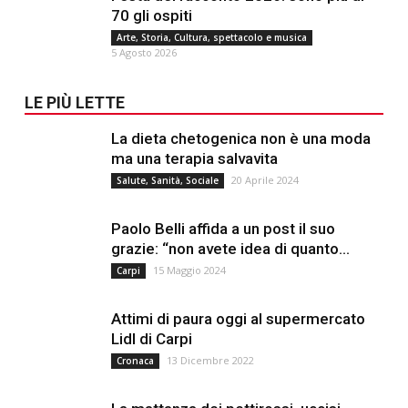
70 gli ospiti
Arte, Storia, Cultura, spettacolo e musica
5 Agosto 2026
LE PIÙ LETTE
La dieta chetogenica non è una moda
ma una terapia salvavita
20 Aprile 2024
Salute, Sanità, Sociale
Paolo Belli affida a un post il suo
grazie: “non avete idea di quanto...
15 Maggio 2024
Carpi
Attimi di paura oggi al supermercato
Lidl di Carpi
13 Dicembre 2022
Cronaca