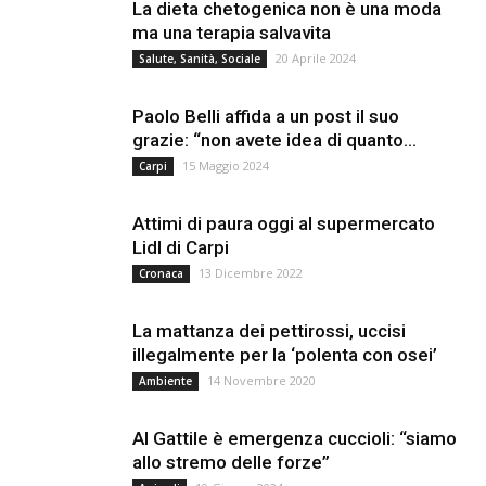
La dieta chetogenica non è una moda
ma una terapia salvavita
20 Aprile 2024
Salute, Sanità, Sociale
Paolo Belli affida a un post il suo
grazie: “non avete idea di quanto...
15 Maggio 2024
Carpi
Attimi di paura oggi al supermercato
Lidl di Carpi
13 Dicembre 2022
Cronaca
La mattanza dei pettirossi, uccisi
illegalmente per la ‘polenta con osei’
14 Novembre 2020
Ambiente
Al Gattile è emergenza cuccioli: “siamo
allo stremo delle forze”