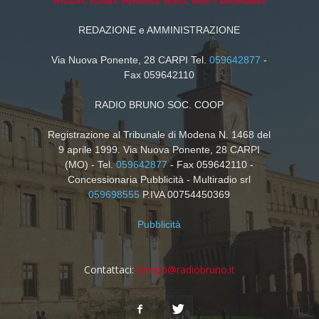
REDAZIONE e AMMINISTRAZIONE
Via Nuova Ponente, 28 CARPI Tel.
059642877
-
Fax 059642110
RADIO BRUNO SOC. COOP
Registrazione al Tribunale di Modena N. 1468 del
9 aprile 1999. Via Nuova Ponente, 28 CARPI
(MO) - Tel.
059642877
- Fax 059642110 -
Concessionaria Pubblicità - Multiradio srl
059698555
P.IVA 00754450369
Pubblicità
Contattaci:
tempo@radiobruno.it