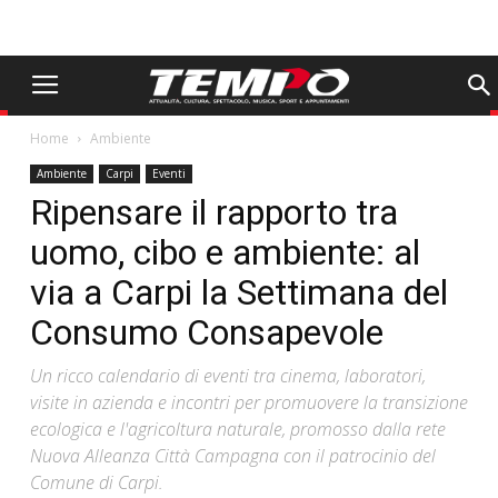
Home
Ambiente
Ambiente
Carpi
Eventi
Ripensare il rapporto tra
uomo, cibo e ambiente: al
via a Carpi la Settimana del
Consumo Consapevole
Un ricco calendario di eventi tra cinema, laboratori,
visite in azienda e incontri per promuovere la transizione
ecologica e l'agricoltura naturale, promosso dalla rete
Nuova Alleanza Città Campagna con il patrocinio del
Comune di Carpi.