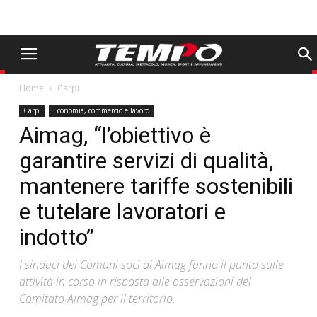
Home
Carpi
Carpi
Economia, commercio e lavoro
Aimag, “l’obiettivo è
garantire servizi di qualità,
mantenere tariffe sostenibili
e tutelare lavoratori e
indotto”
I sindaci dei Comuni soci di Aimag fanno il punto sulle
attività in corso in risposta alle osservazioni del
Comitato Aimag per il territorio.