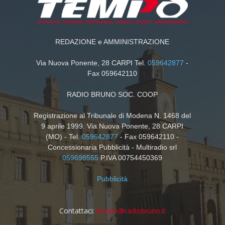
REDAZIONE e AMMINISTRAZIONE
Via Nuova Ponente, 28 CARPI Tel.
059642877
-
Fax 059642110
RADIO BRUNO SOC. COOP
Registrazione al Tribunale di Modena N. 1468 del
9 aprile 1999. Via Nuova Ponente, 28 CARPI
(MO) - Tel.
059642877
- Fax 059642110 -
Concessionaria Pubblicità - Multiradio srl
059698555
P.IVA 00754450369
Pubblicità
Contattaci:
tempo@radiobruno.it