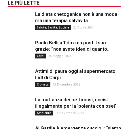
LE PIÙ LETTE
La dieta chetogenica non è una moda
ma una terapia salvavita
20 Aprile 2024
Salute, Sanità, Sociale
Paolo Belli affida a un post il suo
grazie: “non avete idea di quanto...
15 Maggio 2024
Carpi
Attimi di paura oggi al supermercato
Lidl di Carpi
13 Dicembre 2022
Cronaca
La mattanza dei pettirossi, uccisi
illegalmente per la ‘polenta con osei’
14 Novembre 2020
Ambiente
Al Gattile è emergenza cuccioli: “siamo