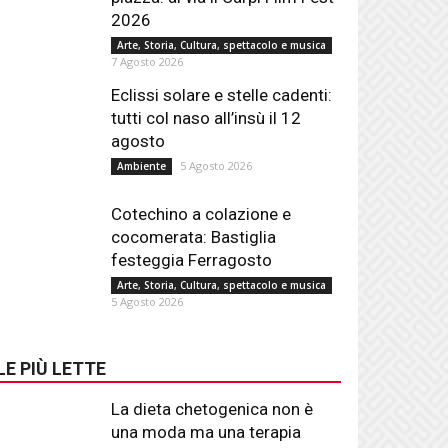
2026
Arte, Storia, Cultura, spettacolo e musica
7 Agosto 2026
Eclissi solare e stelle cadenti:
tutti col naso all’insù il 12
agosto
5 Agosto 2026
Ambiente
Cotechino a colazione e
cocomerata: Bastiglia
festeggia Ferragosto
Arte, Storia, Cultura, spettacolo e musica
5 Agosto 2026
LE PIÙ LETTE
La dieta chetogenica non è
una moda ma una terapia