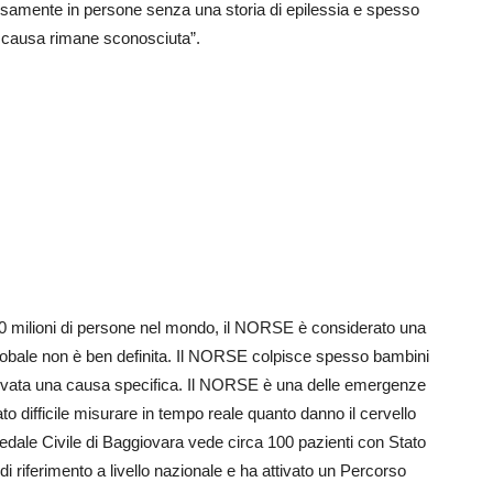
samente in persone senza una storia di epilessia e spesso
la causa rimane sconosciuta”.
e 50 milioni di persone nel mondo, il NORSE è considerato una
 globale non è ben definita. Il NORSE colpisce spesso bambini
 trovata una causa specifica. Il NORSE è una delle emergenze
tato difficile misurare in tempo reale quanto danno il cervello
pedale Civile di Baggiovara vede circa 100 pazienti con Stato
o di riferimento a livello nazionale e ha attivato un Percorso