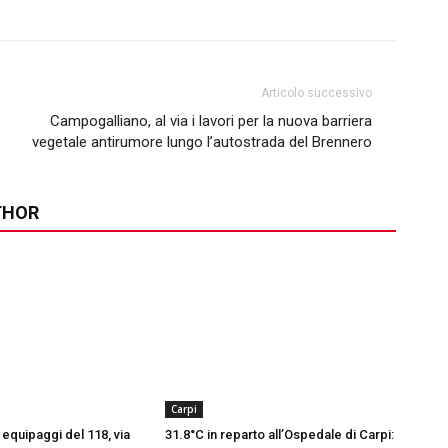
Articolo successivo
Campogalliano, al via i lavori per la nuova barriera
vegetale antirumore lungo l’autostrada del Brennero
THOR
Carpi
equipaggi del 118, via
31.8°C in reparto all’Ospedale di Carpi: