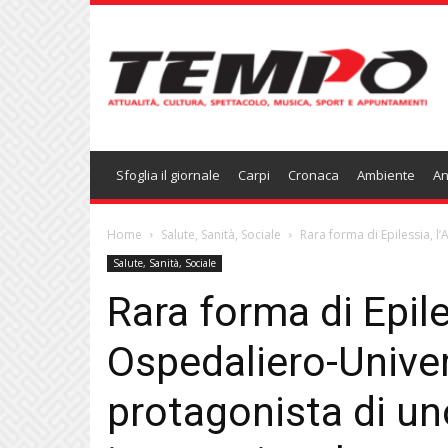
Temponews
Sfoglia il giornale
Carpi
Cronaca
Ambiente
An
Home
Salute, Sanità, Sociale
Rara forma di Epilessia, l
Salute, Sanità, Sociale
Rara forma di Epile
Ospedaliero-Unive
protagonista di un