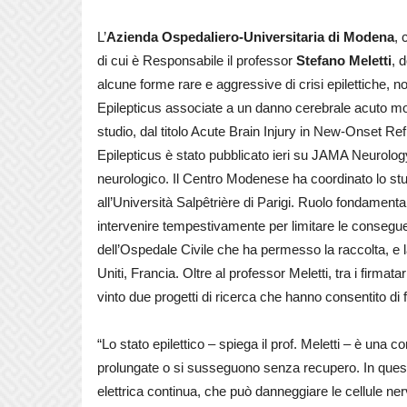
L’
Azienda Ospedaliero-Universitaria di Modena
, 
di cui è Responsabile il professor
Stefano Meletti
, 
alcune forme rare e aggressive di crisi epilettich
Epilepticus associate a un danno cerebrale acuto molto
studio, dal titolo Acute Brain Injury in New-Onset Re
Epilepticus è stato pubblicato ieri su JAMA Neurology,
neurologico. Il Centro Modenese ha coordinato lo stu
all’Università Salpêtrière di Parigi. Ruolo fondamentale
intervenire tempestivamente per limitare le consegu
dell’Ospedale Civile che ha permesso la raccolta, e la
Uniti, Francia. Oltre al professor Meletti, tra i firmata
vinto due progetti di ricerca che hanno consentito di f
“Lo stato epilettico – spiega il prof. Meletti – è una c
prolungate o si susseguono senza recupero. In questi c
elettrica continua, che può danneggiare le cellule 