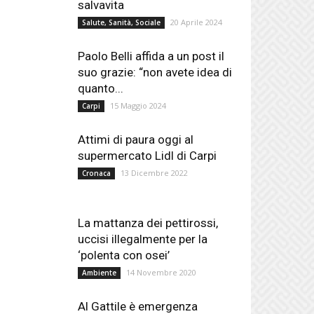
salvavita
20 Aprile 2024
Salute, Sanità, Sociale
Paolo Belli affida a un post il
suo grazie: “non avete idea di
quanto...
15 Maggio 2024
Carpi
Attimi di paura oggi al
supermercato Lidl di Carpi
13 Dicembre 2022
Cronaca
La mattanza dei pettirossi,
uccisi illegalmente per la
‘polenta con osei’
14 Novembre 2020
Ambiente
Al Gattile è emergenza