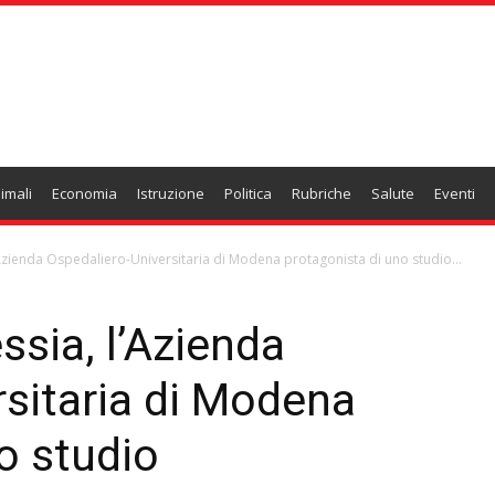
imali
Economia
Istruzione
Politica
Rubriche
Salute
Eventi
’Azienda Ospedaliero-Universitaria di Modena protagonista di uno studio...
ssia, l’Azienda
rsitaria di Modena
o studio