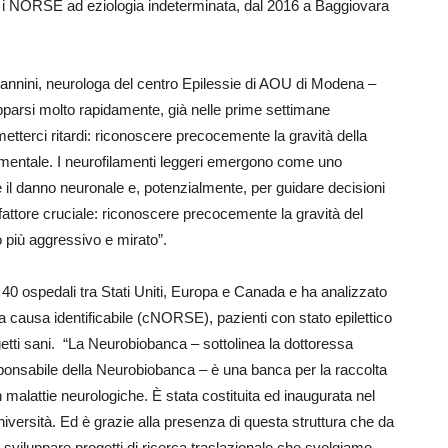
e i NORSE ad eziologia indeterminata, dal 2016 a Baggiovara
vannini, neurologa del centro Epilessie di AOU di Modena –
parsi molto rapidamente, già nelle prime settimane
etterci ritardi: riconoscere precocemente la gravità della
amentale. I neurofilamenti leggeri emergono come uno
il danno neuronale e, potenzialmente, per guidare decisioni
n fattore cruciale: riconoscere precocemente la gravità del
o più aggressivo e mirato”.
re 40 ospedali tra Stati Uniti, Europa e Canada e ha analizzato
causa identificabile (cNORSE), pazienti con stato epilettico
tti sani.
“La Neurobiobanca – sottolinea la dottoressa
sponsabile della Neurobiobanca – è una banca per la raccolta
n malattie neurologiche. È stata costituita ed inaugurata nel
iversità. Ed è grazie alla presenza di questa struttura che da
sviluppare progetti di ricerca traslazionale che svolgiamo