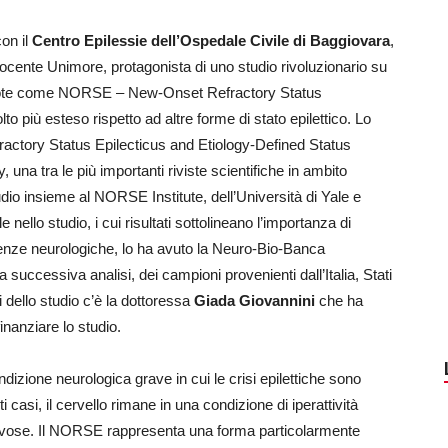
con il
Centro Epilessie dell’Ospedale Civile di Baggiovara
,
docente Unimore, protagonista di uno studio rivoluzionario su
e, note come NORSE – New-Onset Refractory Status
 più esteso rispetto ad altre forme di stato epilettico. Lo
fractory Status Epilecticus and Etiology-Defined Status
 una tra le più importanti riviste scientifiche in ambito
dio insieme al NORSE Institute, dell’Università di Yale e
 nello studio, i cui risultati sottolineano l’importanza di
enze neurologiche, lo ha avuto la Neuro-Bio-Banca
 successiva analisi, dei campioni provenienti dall’Italia, Stati
ri dello studio c’è la dottoressa
Giada Giovannini
che ha
inanziare lo studio.
ondizione neurologica grave in cui le crisi epilettiche sono
asi, il cervello rimane in una condizione di iperattività
nervose. Il NORSE rappresenta una forma particolarmente