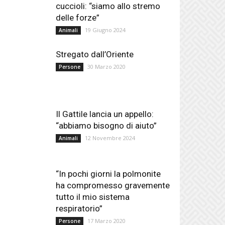
cuccioli: “siamo allo stremo
delle forze”
19 Giugno 2024
Animali
Stregato dall’Oriente
30 Marzo 2020
Persone
Il Gattile lancia un appello:
“abbiamo bisogno di aiuto”
12 Novembre 2024
Animali
“In pochi giorni la polmonite
ha compromesso gravemente
tutto il mio sistema
respiratorio”
17 Marzo 2020
Persone