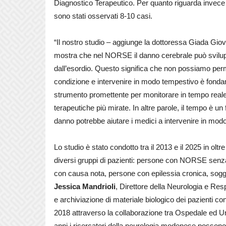
Diagnostico Terapeutico. Per quanto riguarda invec
sono stati osservati 8-10 casi.
“Il nostro studio – aggiunge la dottoressa Giada Gio
mostra che nel NORSE il danno cerebrale può svilup
dall’esordio. Questo significa che non possiamo perm
condizione e intervenire in modo tempestivo è fond
strumento promettente per monitorare in tempo reale 
terapeutiche più mirate. In altre parole, il tempo è u
danno potrebbe aiutare i medici a intervenire in mod
Lo studio è stato condotto tra il 2013 e il 2025 in olt
diversi gruppi di pazienti: persone con NORSE senza 
con causa nota, persone con epilessia cronica, sogge
Jessica Mandrioli
, Direttore della Neurologia e Re
e archiviazione di materiale biologico dei pazienti co
2018 attraverso la collaborazione tra Ospedale ed Un
anni i ricercatori della neurologia modenese possono 