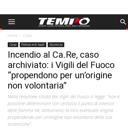
Home
Carpi
Carpi
Politica enti locali
Sicurezza
Incendio al Ca.Re, caso
archiviato: i Vigili del Fuoco
“propendono per un’origine
non volontaria”
Nella relazione stilata dai Vigili del Fuoco si legge: “non è
possibile determinare con certezza il punto di innesco
delle fiamme né, tantomeno, la loro eventuale origine
propendendo per un’origine non volontaria della sua
accensione”.