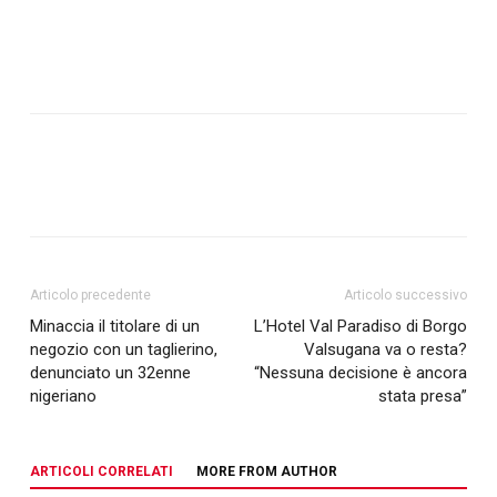
Articolo precedente
Articolo successivo
Minaccia il titolare di un
L’Hotel Val Paradiso di Borgo
negozio con un taglierino,
Valsugana va o resta?
denunciato un 32enne
“Nessuna decisione è ancora
nigeriano
stata presa”
ARTICOLI CORRELATI
MORE FROM AUTHOR