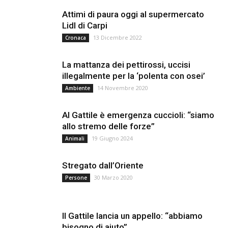
Attimi di paura oggi al supermercato
Lidl di Carpi
13 Dicembre 2022
Cronaca
La mattanza dei pettirossi, uccisi
illegalmente per la ‘polenta con osei’
14 Novembre 2020
Ambiente
Al Gattile è emergenza cuccioli: “siamo
allo stremo delle forze”
19 Giugno 2024
Animali
Stregato dall’Oriente
30 Marzo 2020
Persone
Il Gattile lancia un appello: “abbiamo
bisogno di aiuto”