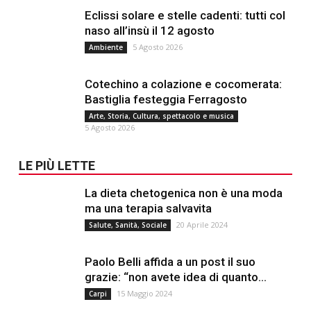
Eclissi solare e stelle cadenti: tutti col
naso all’insù il 12 agosto
5 Agosto 2026
Ambiente
Cotechino a colazione e cocomerata:
Bastiglia festeggia Ferragosto
Arte, Storia, Cultura, spettacolo e musica
5 Agosto 2026
LE PIÙ LETTE
La dieta chetogenica non è una moda
ma una terapia salvavita
20 Aprile 2024
Salute, Sanità, Sociale
Paolo Belli affida a un post il suo
grazie: “non avete idea di quanto...
15 Maggio 2024
Carpi