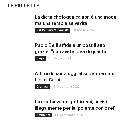
LE PIÙ LETTE
La dieta chetogenica non è una moda
ma una terapia salvavita
20 Aprile 2024
Salute, Sanità, Sociale
Paolo Belli affida a un post il suo
grazie: “non avete idea di quanto...
15 Maggio 2024
Carpi
Attimi di paura oggi al supermercato
Lidl di Carpi
13 Dicembre 2022
Cronaca
La mattanza dei pettirossi, uccisi
illegalmente per la ‘polenta con osei’
14 Novembre 2020
Ambiente