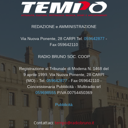
REDAZIONE e AMMINISTRAZIONE
Via Nuova Ponente, 28 CARPI Tel.
059642877
-
Fax 059642110
RADIO BRUNO SOC. COOP
Registrazione al Tribunale di Modena N. 1468 del
9 aprile 1999. Via Nuova Ponente, 28 CARPI
(MO) - Tel.
059642877
- Fax 059642110 -
Concessionaria Pubblicità - Multiradio srl
059698555
P.IVA 00754450369
Pubblicità
Contattaci:
tempo@radiobruno.it