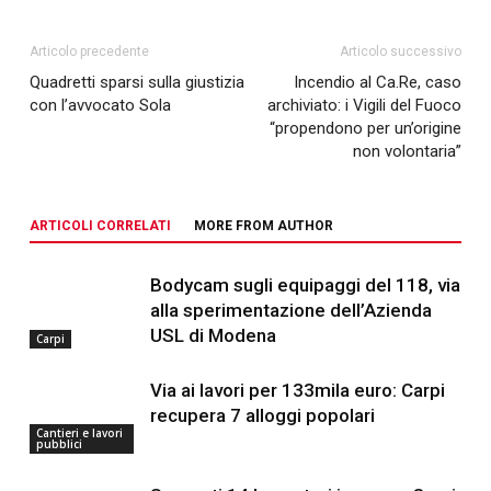
Articolo precedente
Articolo successivo
Quadretti sparsi sulla giustizia
Incendio al Ca.Re, caso
con l’avvocato Sola
archiviato: i Vigili del Fuoco
“propendono per un’origine
non volontaria”
ARTICOLI CORRELATI
MORE FROM AUTHOR
Bodycam sugli equipaggi del 118, via
alla sperimentazione dell’Azienda
USL di Modena
Carpi
Via ai lavori per 133mila euro: Carpi
recupera 7 alloggi popolari
Cantieri e lavori
pubblici