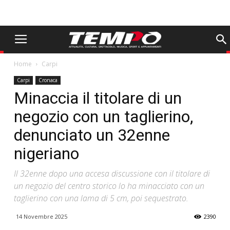
Home
Carpi
Carpi
Cronaca
Minaccia il titolare di un
negozio con un taglierino,
denunciato un 32enne
nigeriano
Il 32enne dopo una accesa discussione con il titolare di
un negozio del centro storico lo ha minacciato con un
taglierino con una lama di 5 cm, poi sequestrato.
14 Novembre 2025
2390