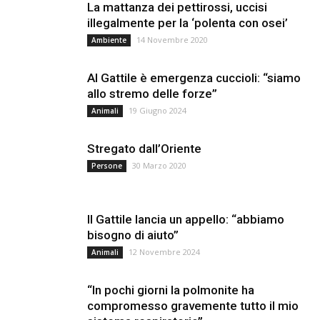
La mattanza dei pettirossi, uccisi
illegalmente per la ‘polenta con osei’
14 Novembre 2020
Ambiente
Al Gattile è emergenza cuccioli: “siamo
allo stremo delle forze”
19 Giugno 2024
Animali
Stregato dall’Oriente
30 Marzo 2020
Persone
Il Gattile lancia un appello: “abbiamo
bisogno di aiuto”
12 Novembre 2024
Animali
“In pochi giorni la polmonite ha
compromesso gravemente tutto il mio