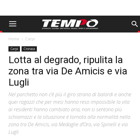
Home
Carpi
Carpi
Cronaca
Lotta al degrado, ripulita la
zona tra via De Amicis e via
Lugli
Nel parchetto non c’è più il giro strano di balordi e anche
quei ragazzi che per mesi hanno reso impossibile la vita
ai residenti hanno cambiato aria, non si sentono più
schiamazzi e la situazione è tornata alla normalità nella
zona tra De Amicis, via Medaglie d’Oro, via Spinelli e via
Lugli