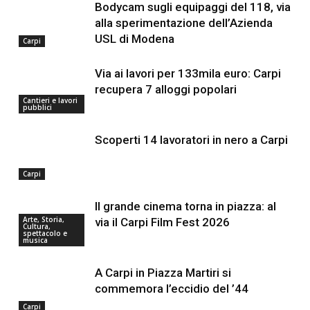
Bodycam sugli equipaggi del 118, via
alla sperimentazione dell’Azienda
USL di Modena
Carpi
Via ai lavori per 133mila euro: Carpi
recupera 7 alloggi popolari
Cantieri e lavori
pubblici
Scoperti 14 lavoratori in nero a Carpi
Carpi
Il grande cinema torna in piazza: al
Arte, Storia,
via il Carpi Film Fest 2026
Cultura,
spettacolo e
musica
A Carpi in Piazza Martiri si
commemora l’eccidio del ’44
Carpi