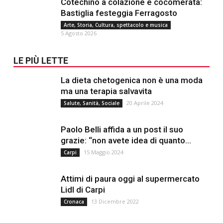
Cotechino a colazione e cocomerata:
Bastiglia festeggia Ferragosto
Arte, Storia, Cultura, spettacolo e musica
5 Agosto 2026
LE PIÙ LETTE
La dieta chetogenica non è una moda
ma una terapia salvavita
20 Aprile 2024
Salute, Sanità, Sociale
Paolo Belli affida a un post il suo
grazie: “non avete idea di quanto...
15 Maggio 2024
Carpi
Attimi di paura oggi al supermercato
Lidl di Carpi
13 Dicembre 2022
Cronaca