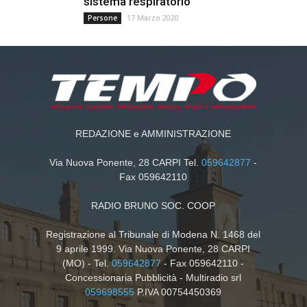
sistema respiratorio”
17 Marzo 2020
Persone
REDAZIONE e AMMINISTRAZIONE
Via Nuova Ponente, 28 CARPI Tel.
059642877
-
Fax 059642110
RADIO BRUNO SOC. COOP
Registrazione al Tribunale di Modena N. 1468 del
9 aprile 1999. Via Nuova Ponente, 28 CARPI
(MO) - Tel.
059642877
- Fax 059642110 -
Concessionaria Pubblicità - Multiradio srl
059698555
P.IVA 00754450369