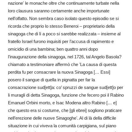
nazioneʼ
le monache oltre che continuamente turbate nella
loro clausura saranno certamente anche importunate
nell’olfatto. Non sembra caso isolato questo episodio se si
ricorda che proprio lo stesso Beneroi – proprietario della
sinagoga che di lì a poco si sarebbe realizzata – insieme al
fratello Israel furono inquisiti per l’accusa di rapimento e
omicidio di una bambina; ben quattro anni dopo
l’inaugurazione della sinagoga, nel 1726, tal Angelo Basola?
chiamato a testimoniare affermò che ʻLa causa di questa
perdita fu per consacrare la nuova Sinagoga [… Essi]
posero il sangue di quella in pignatta per far la
consacrazione sud[ett]a: co’ spruzzi de sangue sud[ett]o per
li muragli di detta Sinagoga, funzione che fecero poi il Rabino
Emanuel Orbini morto, e Isac Modena altro Rabino [… e]
che questo era si costume, che [gli ebrei] sogliono praticare
nell’erezione delle nuove Sinagogheʼ. Al di là della difficile
situazione in cui viveva la comunità carpigiana, sul piano