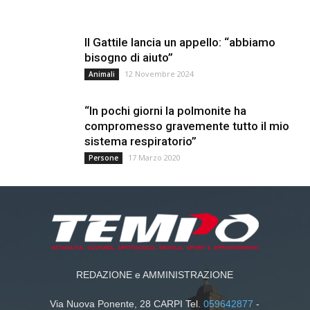
Il Gattile lancia un appello: “abbiamo
bisogno di aiuto”
12 Novembre 2024
Animali
“In pochi giorni la polmonite ha
compromesso gravemente tutto il mio
sistema respiratorio”
17 Marzo 2020
Persone
REDAZIONE e AMMINISTRAZIONE
Via Nuova Ponente, 28 CARPI Tel.
059642877
-