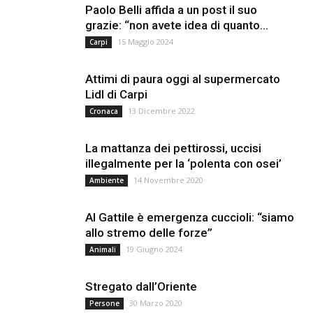
Paolo Belli affida a un post il suo
grazie: “non avete idea di quanto...
15 Maggio 2024
Carpi
Attimi di paura oggi al supermercato
Lidl di Carpi
13 Dicembre 2022
Cronaca
La mattanza dei pettirossi, uccisi
illegalmente per la ‘polenta con osei’
14 Novembre 2020
Ambiente
Al Gattile è emergenza cuccioli: “siamo
allo stremo delle forze”
19 Giugno 2024
Animali
Stregato dall’Oriente
30 Marzo 2020
Persone