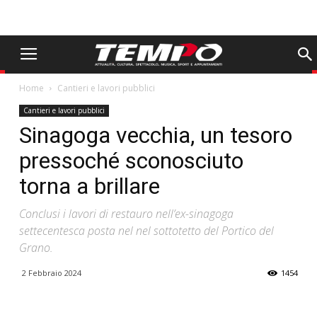
Home
Cantieri e lavori pubblici
Cantieri e lavori pubblici
Sinagoga vecchia, un tesoro
pressoché sconosciuto
torna a brillare
Conclusi i lavori di restauro nell’ex-sinagoga
settecentesca posta nel nel sottotetto del Portico del
Grano.
2 Febbraio 2024
1454