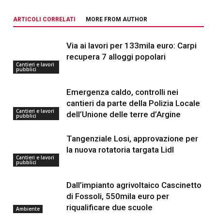
ARTICOLI CORRELATI
MORE FROM AUTHOR
Via ai lavori per 133mila euro: Carpi
recupera 7 alloggi popolari
Cantieri e lavori
pubblici
Emergenza caldo, controlli nei
cantieri da parte della Polizia Locale
Cantieri e lavori
dell’Unione delle terre d’Argine
pubblici
Tangenziale Losi, approvazione per
la nuova rotatoria targata Lidl
Cantieri e lavori
pubblici
Dall’impianto agrivoltaico Cascinetto
di Fossoli, 550mila euro per
riqualificare due scuole
Ambiente