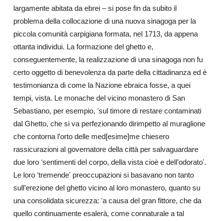
largamente abitata da ebrei – si pose fin da subito il
problema della collocazione di una nuova sinagoga per la
piccola comunità carpigiana formata, nel 1713, da appena
ottanta individui.
La formazione del ghetto e,
conseguentemente, la realizzazione di una sinagoga non fu
certo oggetto di benevolenza da parte della cittadinanza ed è
testimonianza di come la Nazione ebraica fosse, a quei
tempi, vista. Le monache del vicino monastero di San
Sebastiano, per esempio, ʻsul timore di restare contaminati
dal Ghetto, che si va perfezionando dirimpetto al muraglione
che contorna l’orto delle med[esime]me
chiesero
rassicurazioni al governatore della città per salvaguardare
due loro ʻsentimenti del corpo, della vista cioè e dell’odoratoʼ.
Le loro ʻtremendeʼ preoccupazioni si basavano non tanto
sull’erezione del ghetto vicino al loro monastero, quanto su
una consolidata sicurezza: ʻa causa del gran fittore, che da
quello continuamente esalerà, come connaturale a tal