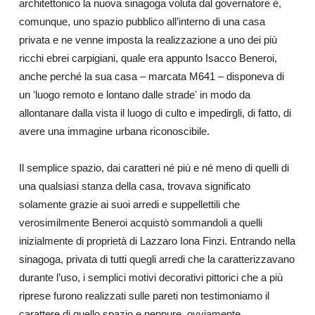
architettonico la nuova sinagoga voluta dal governatore è,
comunque, uno spazio pubblico all’interno di una casa
privata e ne venne imposta la realizzazione a uno dei più
ricchi ebrei carpigiani, quale era appunto Isacco Beneroi,
anche perché la sua casa – marcata M641 – disponeva di
un ʻluogo remoto e lontano dalle stradeʼ
in modo da
allontanare dalla vista il luogo di culto e impedirgli, di fatto, di
avere una immagine urbana riconoscibile.
Il semplice spazio, dai caratteri né più e né meno di quelli di
una qualsiasi stanza della casa, trovava significato
solamente grazie ai suoi arredi e suppellettili che
verosimilmente Beneroi acquistò sommandoli a quelli
inizialmente di proprietà di Lazzaro Iona Finzi.
Entrando nella
sinagoga, privata di tutti quegli arredi che la caratterizzavano
durante l’uso, i semplici motivi decorativi pittorici che a più
riprese furono realizzati sulle pareti non testimoniamo il
carattere di quello spazio e neppure, ovviamente,