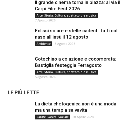
Il grande cinema torna in piazza: al via il
Carpi Film Fest 2026
Arte, Storia, Cultura, spettacolo e musica
7 Agosto 2026
Eclissi solare e stelle cadenti: tutti col
naso all’insù il 12 agosto
5 Agosto 2026
Ambiente
Cotechino a colazione e cocomerata:
Bastiglia festeggia Ferragosto
Arte, Storia, Cultura, spettacolo e musica
5 Agosto 2026
LE PIÙ LETTE
La dieta chetogenica non è una moda
ma una terapia salvavita
20 Aprile 2024
Salute, Sanità, Sociale