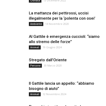
13 Dicembre 2022
Cronaca
La mattanza dei pettirossi, uccisi
illegalmente per la ‘polenta con osei’
14 Novembre 2020
Ambiente
Al Gattile è emergenza cuccioli: “siamo
allo stremo delle forze”
19 Giugno 2024
Animali
Stregato dall’Oriente
30 Marzo 2020
Persone
Il Gattile lancia un appello: “abbiamo
bisogno di aiuto”
12 Novembre 2024
Animali