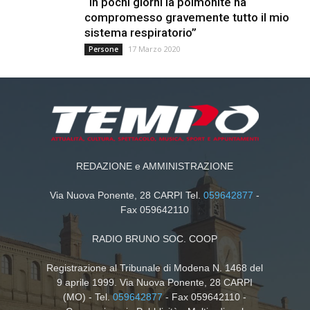
“In pochi giorni la polmonite ha
compromesso gravemente tutto il mio
sistema respiratorio”
17 Marzo 2020
Persone
REDAZIONE e AMMINISTRAZIONE
Via Nuova Ponente, 28 CARPI Tel.
059642877
-
Fax 059642110
RADIO BRUNO SOC. COOP
Registrazione al Tribunale di Modena N. 1468 del
9 aprile 1999. Via Nuova Ponente, 28 CARPI
(MO) - Tel.
059642877
- Fax 059642110 -