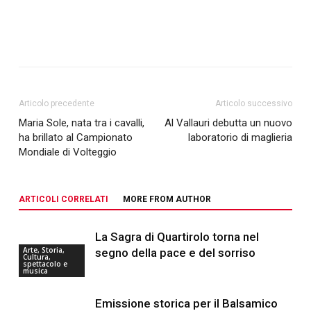
Articolo precedente
Articolo successivo
Maria Sole, nata tra i cavalli,
Al Vallauri debutta un nuovo
ha brillato al Campionato
laboratorio di maglieria
Mondiale di Volteggio
ARTICOLI CORRELATI
MORE FROM AUTHOR
La Sagra di Quartirolo torna nel
Arte, Storia,
segno della pace e del sorriso
Cultura,
spettacolo e
musica
Emissione storica per il Balsamico