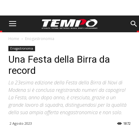
Home
Enogastronomia
Enogastronomia
Una Festa della Birra da
record
La 23esima edizione della Festa della Birra di Novi di
Modena si è conclusa registrando numeri da capogiro!
La Festa, anno dopo anno, è cresciuta, grazie a un
grande lavoro di squadra, distinguendosi per la qualità
della sua ampia offerta enogastronomica e non solo.
2 Agosto 2023
1872