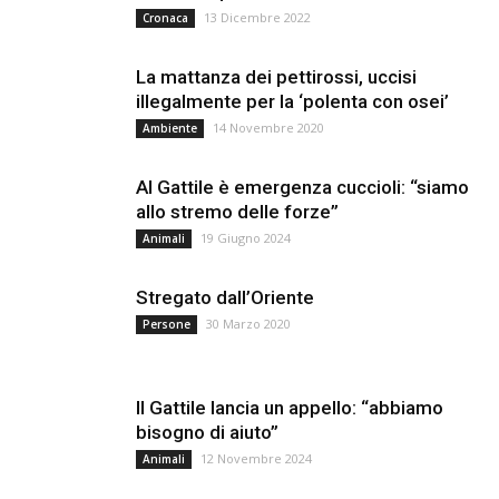
13 Dicembre 2022
Cronaca
La mattanza dei pettirossi, uccisi
illegalmente per la ‘polenta con osei’
14 Novembre 2020
Ambiente
Al Gattile è emergenza cuccioli: “siamo
allo stremo delle forze”
19 Giugno 2024
Animali
Stregato dall’Oriente
30 Marzo 2020
Persone
Il Gattile lancia un appello: “abbiamo
bisogno di aiuto”
12 Novembre 2024
Animali