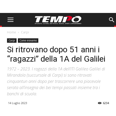
Home
Carpi
Carpi
Come eravamo
Si ritrovano dopo 51 anni i
“ragazzi” della 1A del Galilei
1972 – 2023. I ragazzi della 1A dell’ITI Galileo Galilei di
Mirandola (succursale di Carpi) si sono ritrovati
cinquantun anni dopo per trascorrere una piacevole
serata all’insegna dei bei tempi passati insieme tra i
banchi di scuola.
14 Luglio 2023
6234