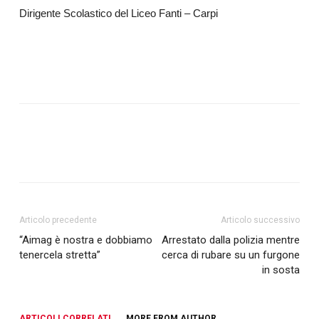
Dirigente Scolastico del Liceo Fanti – Carpi
Articolo precedente
Articolo successivo
“Aimag è nostra e dobbiamo
Arrestato dalla polizia mentre
tenercela stretta”
cerca di rubare su un furgone
in sosta
ARTICOLI CORRELATI
MORE FROM AUTHOR