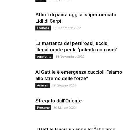
Attimi di paura oggi al supermercato
Lidl di Carpi
13 Dicembre 2022
Cronaca
La mattanza dei pettirossi, uccisi
illegalmente per la ‘polenta con osei’
14 Novembre 2020
Ambiente
Al Gattile è emergenza cuccioli: “siamo
allo stremo delle forze”
19 Giugno 2024
Animali
Stregato dall’Oriente
30 Marzo 2020
Persone
Il Gattile lancia un appello: “abbiamo