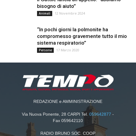
bisogno di aiuto”
12 Novembre 2024
Animali
“In pochi giorni la polmonite ha
compromesso gravemente tutto il mio
sistema respiratorio”
17 Marzo 2020
Persone
REDAZIONE e AMMINISTRAZIONE
Via Nuova Ponente, 28 CARPI Tel.
059642877
-
Fax 059642110
RADIO BRUNO SOC. COOP