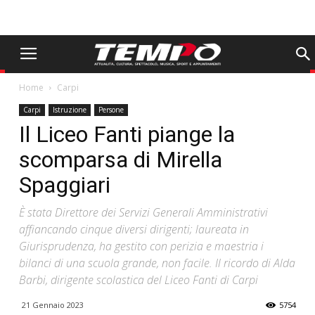
Home
Carpi
Carpi
Istruzione
Persone
Il Liceo Fanti piange la
scomparsa di Mirella
Spaggiari
È stata Direttore dei Servizi Generali Amministrativi
affiancando cinque diversi dirigenti; laureata in
Giurisprudenza, ha gestito con perizia e maestria i
bilanci di una scuola grande, non facile. Il ricordo di Alda
Barbi, dirigente scolastica del Liceo Fanti di Carpi
21 Gennaio 2023
5754